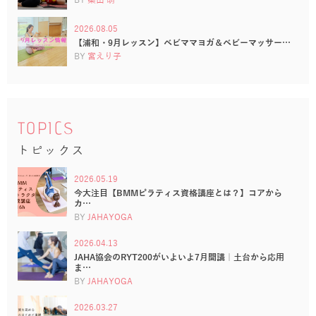
2026.08.05
【浦和・9月レッスン】ベビママヨガ＆ベビーマッサー…
BY
宮えり子
TOPICS
トピックス
2026.05.19
今大注目【BMMピラティス資格講座とは？】コアから
カ…
BY
JAHAYOGA
2026.04.13
JAHA協会のRYT200がいよいよ7月開講｜土台から応用
ま…
BY
JAHAYOGA
2026.03.27