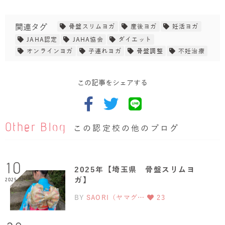
関連タグ
骨盤スリムヨガ
産後ヨガ
妊活ヨガ
JAHA認定
JAHA協会
ダイエット
オンラインヨガ
子連れヨガ
骨盤調整
不妊治療
この記事をシェアする
Other Blog
この認定校の他のブログ
10
2025年【埼玉県 骨盤スリムヨ
ガ】
2025.01
BY
SAORI（ヤマグ…
23