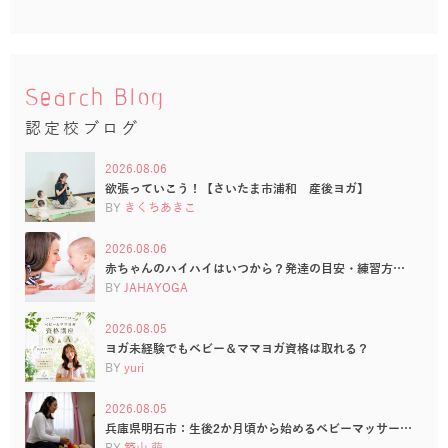
Search Blog
認定校ブログ
2026.08.06
欲張っていこう！【さいたま市浦和 産後ヨガ】
BY
きくちあきこ
2026.08.06
赤ちゃんのハイハイはいつから？発達の目安・練習方…
BY
JAHAYOGA
2026.08.05
ヨガ未経験でもベビー＆ママヨガ資格は取れる？
BY
yuri
2026.08.05
兵庫県明石市：生後2か月頃から始めるベビーマッサー…
BY
築山 萌