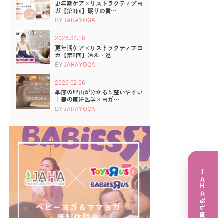
更年期ケア×リストラクティブヨ
ガ【第3回】眠りの質…
BY
JAHAYOGA
2026.02.18
更年期ケア×リストラクティブヨ
ガ【第2回】冷え・巡…
BY
JAHAYOGA
2026.02.06
季節の理由が分かると整いやすい
｜春の東洋医学×ヨガ…
BY
JAHAYOGA
JAHA認定資格講座一覧