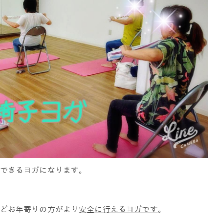
できるヨガになります。
どお年寄りの方がより
安全に行えるヨガです
。