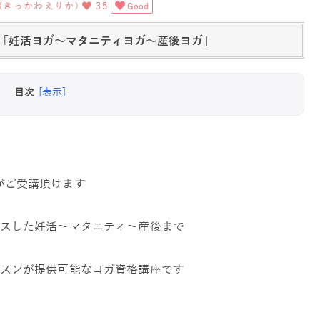
A(きっかわえりか)
35
Good
「妊活ヨガ～マタニティヨガ～産後ヨガ」
目次
[表示]
講座がご受講頂けます
スした妊活～マタニティ～産後まで
スンが提供可能なヨガ資格講座です