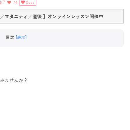
睦子
74
Good
活／マタニティ／産後 】オンラインレッスン開催中
目次
[表示]
みませんか？