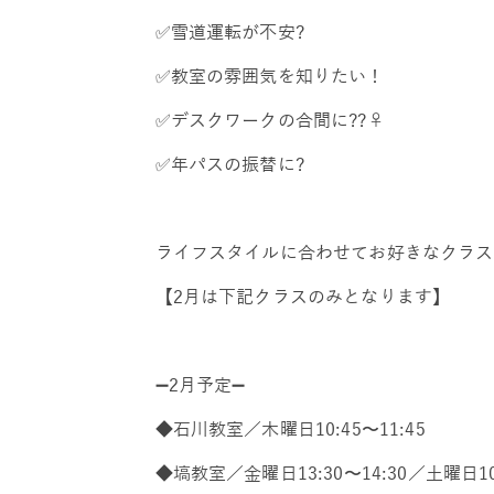
✅雪道運転が不安?
✅教室の雰囲気を知りたい！
✅デスクワークの合間に??‍♀️
✅年パスの振替に?
ライフスタイルに合わせてお好きなクラス
【2月は下記クラスのみとなります】
➖2月予定➖
◆石川教室／木曜日10:45〜11:45
◆塙教室／金曜日13:30〜14:30／土曜日10: