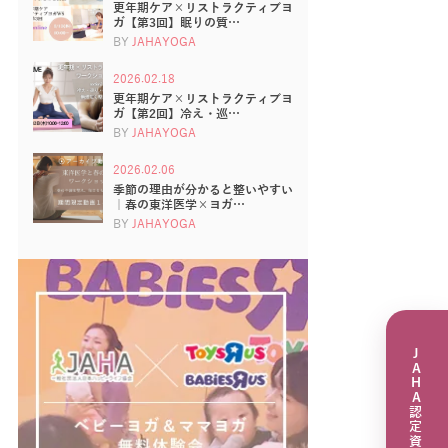
更年期ケア×リストラクティブヨ
ガ【第3回】眠りの質…
BY
JAHAYOGA
2026.02.18
更年期ケア×リストラクティブヨ
ガ【第2回】冷え・巡…
BY
JAHAYOGA
2026.02.06
季節の理由が分かると整いやすい
｜春の東洋医学×ヨガ…
BY
JAHAYOGA
JAHA認定資格講座一覧