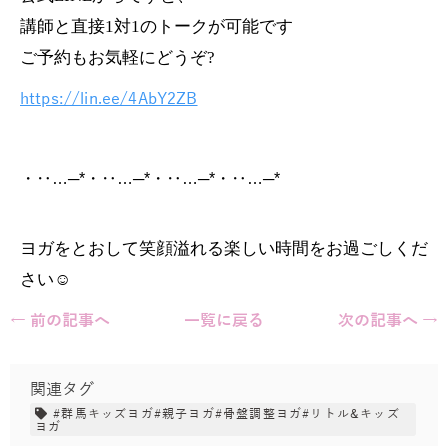
講師と直接1対1のトークが可能です
ご予約もお気軽にどうぞ?
https://lin.ee/4AbY2ZB
・‥…─*・‥…─*・‥…─*・‥…─*
ヨガをとおして笑顔溢れる楽しい時間をお過ごしくだ
さい☺️
← 前の記事へ
一覧に戻る
次の記事へ →
関連タグ
#群馬キッズヨガ#親子ヨガ#骨盤調整ヨガ#リトル&キッズ
ヨガ