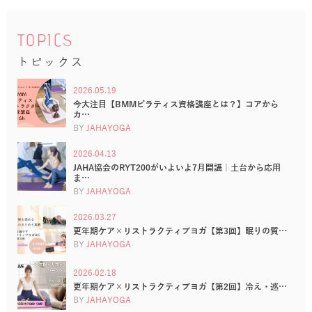
TOPICS
トピックス
2026.05.19
今大注目【BMMピラティス資格講座とは？】コアから
カ…
BY
JAHAYOGA
2026.04.13
JAHA協会のRYT200がいよいよ7月開講｜土台から応用
ま…
BY
JAHAYOGA
2026.03.27
更年期ケア×リストラクティブヨガ【第3回】眠りの質…
BY
JAHAYOGA
2026.02.18
更年期ケア×リストラクティブヨガ【第2回】冷え・巡…
BY
JAHAYOGA