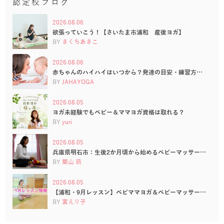
認定校ブログ
2026.08.06
欲張っていこう！【さいたま市浦和 産後ヨガ】
BY
きくちあきこ
2026.08.06
赤ちゃんのハイハイはいつから？発達の目安・練習方…
BY
JAHAYOGA
2026.08.05
ヨガ未経験でもベビー＆ママヨガ資格は取れる？
BY
yuri
2026.08.05
兵庫県明石市：生後2か月頃から始めるベビーマッサー…
BY
築山 萌
2026.08.05
【浦和・9月レッスン】ベビママヨガ＆ベビーマッサー…
BY
宮えり子