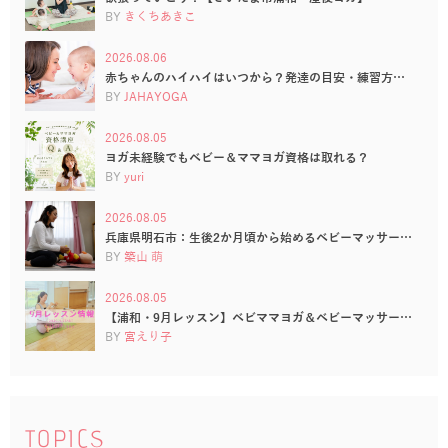
BY
きくちあきこ
2026.08.06
赤ちゃんのハイハイはいつから？発達の目安・練習方…
BY
JAHAYOGA
2026.08.05
ヨガ未経験でもベビー＆ママヨガ資格は取れる？
BY
yuri
2026.08.05
兵庫県明石市：生後2か月頃から始めるベビーマッサー…
BY
築山 萌
2026.08.05
【浦和・9月レッスン】ベビママヨガ＆ベビーマッサー…
BY
宮えり子
TOPICS