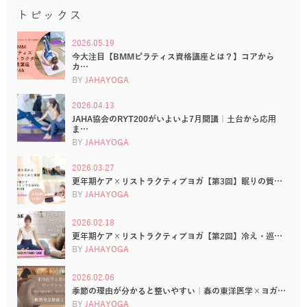
トピックス
2026.05.19
今大注目【BMMピラティス資格講座とは？】コアから
カ…
BY
JAHAYOGA
2026.04.13
JAHA協会のRYT200がいよいよ7月開講｜土台から応用
ま…
BY
JAHAYOGA
2026.03.27
更年期ケア×リストラクティブヨガ【第3回】眠りの質…
BY
JAHAYOGA
2026.02.18
更年期ケア×リストラクティブヨガ【第2回】冷え・巡…
BY
JAHAYOGA
2026.02.06
季節の理由が分かると整いやすい｜春の東洋医学×ヨガ…
BY
JAHAYOGA