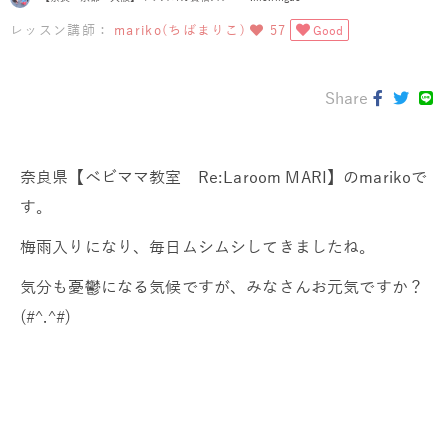
レッスン講師：
mariko(ちばまりこ)
57
Good
Share
奈良県【ベビママ教室 Re:Laroom MARI】のmarikoで
す。
梅雨入りになり、毎日ムシムシしてきましたね。
気分も憂鬱になる気候ですが、みなさんお元気ですか？
(#^.^#)