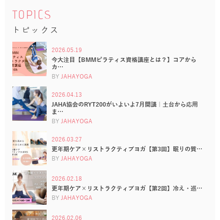
TOPICS
トピックス
2026.05.19
今大注目【BMMピラティス資格講座とは？】コアから
カ…
BY
JAHAYOGA
2026.04.13
JAHA協会のRYT200がいよいよ7月開講｜土台から応用
ま…
BY
JAHAYOGA
2026.03.27
更年期ケア×リストラクティブヨガ【第3回】眠りの質…
BY
JAHAYOGA
2026.02.18
更年期ケア×リストラクティブヨガ【第2回】冷え・巡…
BY
JAHAYOGA
2026.02.06