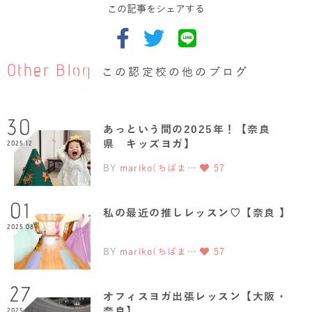
この記事をシェアする
Other Blog
この認定校の他のブログ
30
あっという間の2025年！【奈良
県 キッズヨガ】
2025.12
BY
mariko(ちばま…
57
01
私の最近の推しレッスン♡【奈良 】
2025.08
BY
mariko(ちばま…
57
27
オフィスヨガ出張レッスン【大阪・
奈良】
2025.07