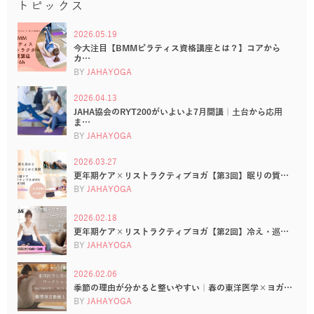
トピックス
2026.05.19
今大注目【BMMピラティス資格講座とは？】コアから
カ…
BY
JAHAYOGA
2026.04.13
JAHA協会のRYT200がいよいよ7月開講｜土台から応用
ま…
BY
JAHAYOGA
2026.03.27
更年期ケア×リストラクティブヨガ【第3回】眠りの質…
BY
JAHAYOGA
2026.02.18
更年期ケア×リストラクティブヨガ【第2回】冷え・巡…
BY
JAHAYOGA
2026.02.06
季節の理由が分かると整いやすい｜春の東洋医学×ヨガ…
BY
JAHAYOGA