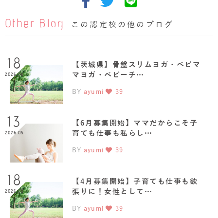
Other Blog
この認定校の他のブログ
18
【茨城県】骨盤スリムヨガ・ベビマ
マヨガ・ベビーチ…
2026.06
BY
ayumi
39
13
【6月募集開始】ママだからこそ子
育ても仕事も私らし…
2026.05
BY
ayumi
39
18
【4月募集開始】子育ても仕事も欲
張りに！女性として…
2026.03
BY
ayumi
39