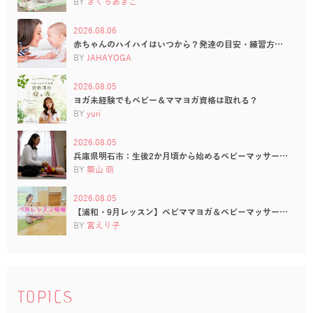
BY
きくちあきこ
2026.08.06
赤ちゃんのハイハイはいつから？発達の目安・練習方…
BY
JAHAYOGA
2026.08.05
ヨガ未経験でもベビー＆ママヨガ資格は取れる？
BY
yuri
2026.08.05
兵庫県明石市：生後2か月頃から始めるベビーマッサー…
BY
築山 萌
2026.08.05
【浦和・9月レッスン】ベビママヨガ＆ベビーマッサー…
BY
宮えり子
TOPICS