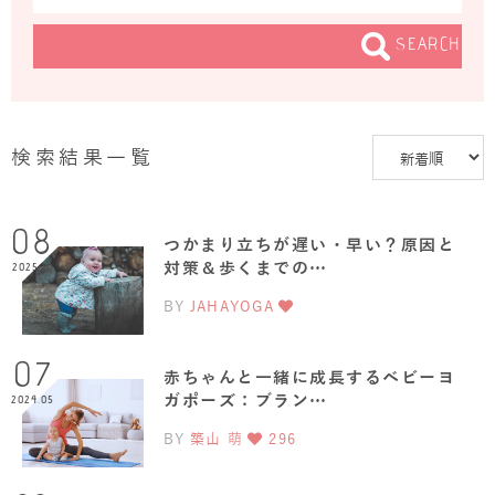
SEARCH
検索結果一覧
08
つかまり立ちが遅い・早い？原因と
対策＆歩くまでの…
2025.10
BY
JAHAYOGA
07
赤ちゃんと一緒に成長するベビーヨ
ガポーズ：ブラン…
2024.05
BY
築山 萌
296