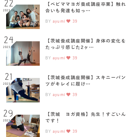
22
【ベビママヨガ養成講座卒業】触れ
合いも発達も知っ…
2023.06
BY
ayumi
39
24
【茨城養成講座開催】身体の変化を
たっぷり感じた2ヶ…
2023.03
BY
ayumi
39
21
【茨城養成講座開催】スキニーパン
ツがキレイに履け…
2023.02
BY
ayumi
39
29
【茨城 ヨガ資格】先生！すごいん
です！
2023.01
BY
ayumi
39