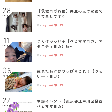
28
【茨城ヨガ資格】先生の元で勉強で
きて幸せです♡
2022.12
BY
ayumi
39
11
つくばみらい市【ベビママヨガ、マ
タニティヨガ】諦…
2022.01
BY
ayumi
39
06
疲れた時にはやっぱりこれ！【みら
い平・ヨガ】
2021.05
BY
ayumi
39
27
季節イベント【東京都江戸川区葛西
ベビママヨガ】
2020.11