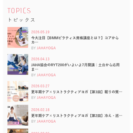
TOPICS
トピックス
2026.05.19
今大注目【BMMピラティス資格講座とは？】コアから
カ…
BY
JAHAYOGA
2026.04.13
JAHA協会のRYT200がいよいよ7月開講｜土台から応用
ま…
BY
JAHAYOGA
2026.03.27
更年期ケア×リストラクティブヨガ【第3回】眠りの質…
BY
JAHAYOGA
2026.02.18
更年期ケア×リストラクティブヨガ【第2回】冷え・巡…
BY
JAHAYOGA