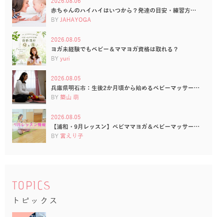
2026.08.06
赤ちゃんのハイハイはいつから？発達の目安・練習方…
BY
JAHAYOGA
2026.08.05
ヨガ未経験でもベビー＆ママヨガ資格は取れる？
BY
yuri
2026.08.05
兵庫県明石市：生後2か月頃から始めるベビーマッサー…
BY
築山 萌
2026.08.05
【浦和・9月レッスン】ベビママヨガ＆ベビーマッサー…
BY
宮えり子
TOPICS
トピックス