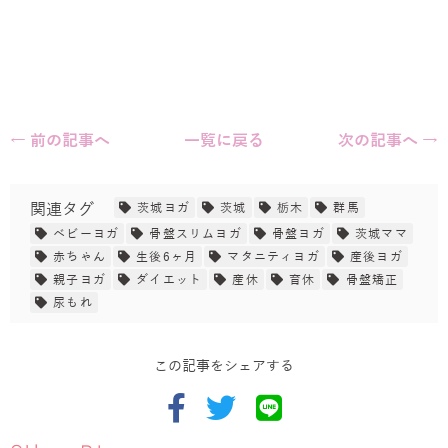
← 前の記事へ
一覧に戻る
次の記事へ →
関連タグ
茨城ヨガ
茨城
栃木
群馬
ベビーヨガ
骨盤スリムヨガ
骨盤ヨガ
茨城ママ
赤ちゃん
生後6ヶ月
マタニティヨガ
産後ヨガ
親子ヨガ
ダイエット
産休
育休
骨盤矯正
尿もれ
この記事をシェアする