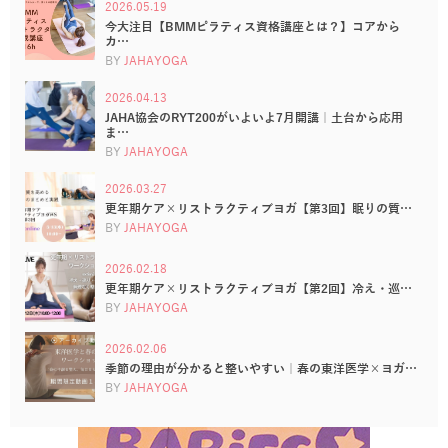
2026.05.19
今大注目【BMMピラティス資格講座とは？】コアから
カ…
BY
JAHAYOGA
2026.04.13
JAHA協会のRYT200がいよいよ7月開講｜土台から応用
ま…
BY
JAHAYOGA
2026.03.27
更年期ケア×リストラクティブヨガ【第3回】眠りの質…
BY
JAHAYOGA
2026.02.18
更年期ケア×リストラクティブヨガ【第2回】冷え・巡…
BY
JAHAYOGA
2026.02.06
季節の理由が分かると整いやすい｜春の東洋医学×ヨガ…
BY
JAHAYOGA