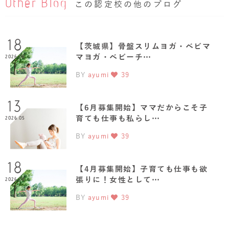
Other Blog
この認定校の他のブログ
18
【茨城県】骨盤スリムヨガ・ベビマ
マヨガ・ベビーチ…
2026.06
BY
ayumi
39
13
【6月募集開始】ママだからこそ子
育ても仕事も私らし…
2026.05
BY
ayumi
39
18
【4月募集開始】子育ても仕事も欲
張りに！女性として…
2026.03
BY
ayumi
39