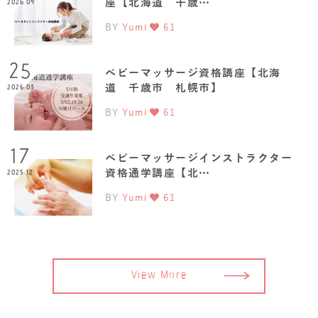
座【北海道 千歳…
2026.04
BY
Yumi
61
25
ベビーマッサージ資格講座【北海
道 千歳市 札幌市】
2026.03
BY
Yumi
61
17
ベビーマッサージインストラクター
資格通学講座【北…
2025.12
BY
Yumi
61
View More