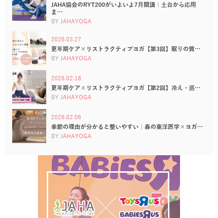
JAHA協会のRYT200がいよいよ7月開講｜土台から応用
ま…
BY
JAHAYOGA
2026.03.27
更年期ケア×リストラクティブヨガ【第3回】眠りの質…
BY
JAHAYOGA
2026.02.18
更年期ケア×リストラクティブヨガ【第2回】冷え・巡…
BY
JAHAYOGA
2026.02.06
季節の理由が分かると整いやすい｜春の東洋医学×ヨガ…
BY
JAHAYOGA