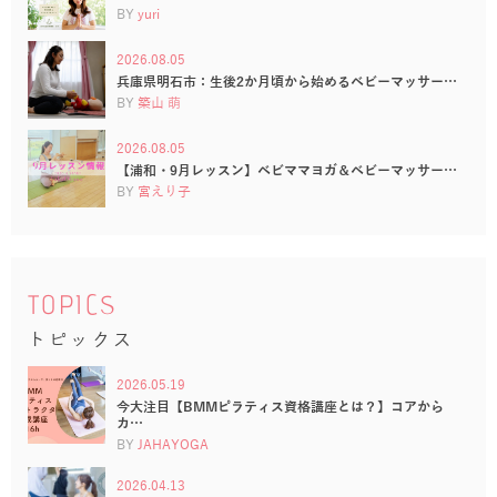
BY
yuri
2026.08.05
兵庫県明石市：生後2か月頃から始めるベビーマッサー…
BY
築山 萌
2026.08.05
【浦和・9月レッスン】ベビママヨガ＆ベビーマッサー…
BY
宮えり子
TOPICS
トピックス
2026.05.19
今大注目【BMMピラティス資格講座とは？】コアから
カ…
BY
JAHAYOGA
2026.04.13