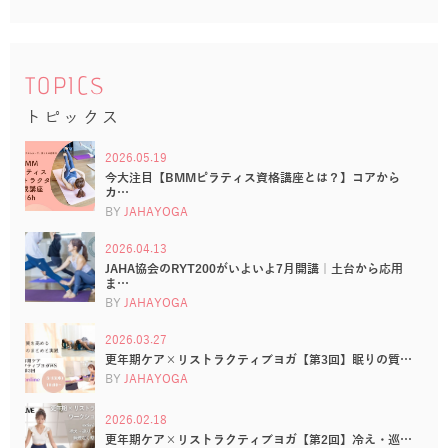
TOPICS
トピックス
2026.05.19
今大注目【BMMピラティス資格講座とは？】コアから
カ…
BY
JAHAYOGA
2026.04.13
JAHA協会のRYT200がいよいよ7月開講｜土台から応用
ま…
BY
JAHAYOGA
2026.03.27
更年期ケア×リストラクティブヨガ【第3回】眠りの質…
BY
JAHAYOGA
2026.02.18
更年期ケア×リストラクティブヨガ【第2回】冷え・巡…