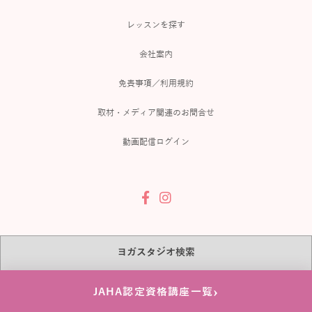
レッスンを探す
会社案内
免責事項／利用規約
取材・メディア関連のお問合せ
動画配信ログイン
ヨガスタジオ検索
北海道
青森県
岩手県
宮城県
秋田県
山形県
›
JAHA認定資格講座一覧
福島県
茨城県
栃木県
群馬県
埼玉県
千葉県