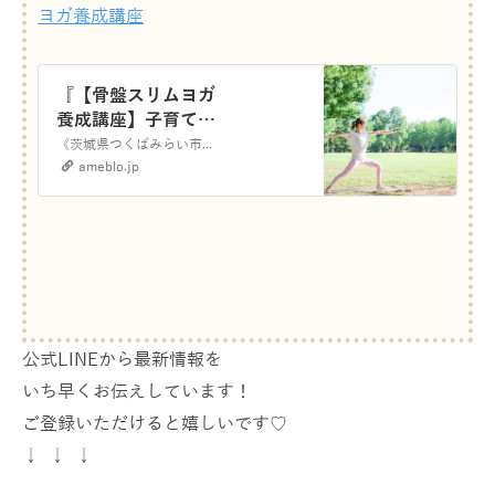
ヨガ養成講座
『【骨盤スリムヨガ
養成講座】子育ても
仕事も諦めない！マ
《茨城県つくばみらい市》 今日からずーっとご機嫌ママに今の私を１２０％楽しんで幸せ子育ても叶えるヨガインストラクター なまいあゆみです ベビママヨガ・骨盤スリ…
マとしても女性とし
ameblo.jp
ても私らしく輝く』
公式LINEから最新情報を
いち早くお伝えしています！
ご登録いただけると嬉しいです♡
↓ ↓ ↓