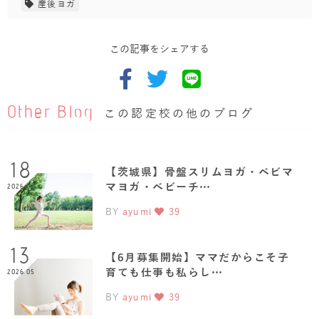
産後ヨガ
この記事をシェアする
Other Blog
この認定校の他のブログ
18
【茨城県】骨盤スリムヨガ・ベビマ
マヨガ・ベビーチ…
2026.06
BY
ayumi
39
13
【6月募集開始】ママだからこそ子
育ても仕事も私らし…
2026.05
BY
ayumi
39