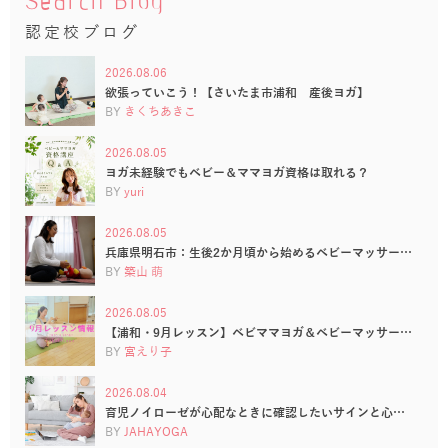
Search Blog
認定校ブログ
2026.08.06
欲張っていこう！【さいたま市浦和 産後ヨガ】
BY
きくちあきこ
2026.08.05
ヨガ未経験でもベビー＆ママヨガ資格は取れる？
BY
yuri
2026.08.05
兵庫県明石市：生後2か月頃から始めるベビーマッサー…
BY
築山 萌
2026.08.05
【浦和・9月レッスン】ベビママヨガ＆ベビーマッサー…
BY
宮えり子
2026.08.04
育児ノイローゼが心配なときに確認したいサインと心…
BY
JAHAYOGA