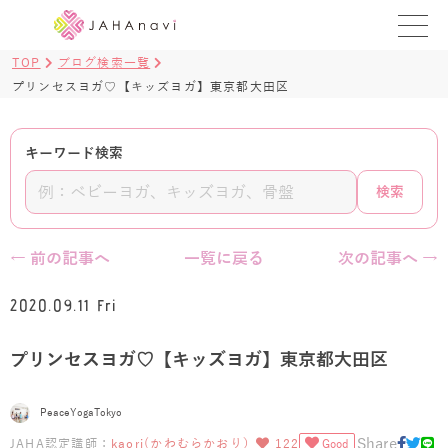
TOP
ブログ検索一覧
教室を探す
プリンセスヨガ♡【キッズヨガ】東京都大田区
レッスンを探す
キーワード検索
BLOG
検索
›
ヨガ資格講座
← 前の記事へ
一覧に戻る
次の記事へ →
ログイン
2020.09.11 Fri
JAHAYOGA
プリンセスヨガ♡【キッズヨガ】東京都大田区
PeaceYogaTokyo
Share
JAHA認定講師：
kaori(かわむらかおり）
122
Good