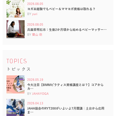
2026.08.05
ヨガ未経験でもベビー＆ママヨガ資格は取れる？
BY
yuri
2026.08.05
兵庫県明石市：生後2か月頃から始めるベビーマッサー…
BY
築山 萌
TOPICS
トピックス
2026.05.19
今大注目【BMMピラティス資格講座とは？】コアから
カ…
BY
JAHAYOGA
2026.04.13
JAHA協会のRYT200がいよいよ7月開講｜土台から応用
ま…