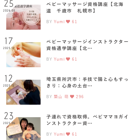
25
ベビーマッサージ資格講座【北海
道 千歳市 札幌市】
2026.03
BY
Yumi
61
17
ベビーマッサージインストラクター
資格通学講座【北…
2025.12
BY
Yumi
61
12
埼玉県所沢市：手技で腸と心もすっ
きり：心身の土台…
2025.12
BY
築山 萌
296
23
子連れで資格取得。べビママヨガイ
ンストラクター資…
2025.06
BY
Yumi
61