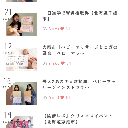
21
一日通学でW資格取得【北海道千歳
市】
2025.06
BY
Yumi
61
12
大阪市「ベビーマッサージとヨガの
融合」ベビーマッ…
2025.04
BY
mako
34
16
最大2名の少人数講座 ベビーマッ
サージインストラク…
2025.01
BY
Yumi
61
14
【開催レポ】クリスマスイベント
【北海道恵庭市】
2025.01