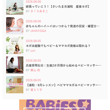
2026.08.06
欲張っていこう！【さいたま市浦和 産後ヨガ】
BY
きくちあきこ
2026.08.06
赤ちゃんのハイハイはいつから？発達の目安・練習方…
BY
JAHAYOGA
2026.08.05
ヨガ未経験でもベビー＆ママヨガ資格は取れる？
BY
yuri
2026.08.05
兵庫県明石市：生後2か月頃から始めるベビーマッサー…
BY
築山 萌
2026.08.05
【浦和・9月レッスン】ベビママヨガ＆ベビーマッサー…
BY
宮えり子