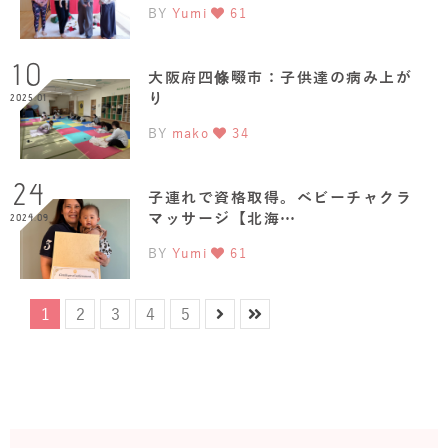
BY
Yumi
61
10
大阪府四條畷市：子供達の病み上が
り
2025.01
BY
mako
34
24
子連れで資格取得。ベビーチャクラ
マッサージ【北海…
2024.09
BY
Yumi
61
1
2
3
4
5