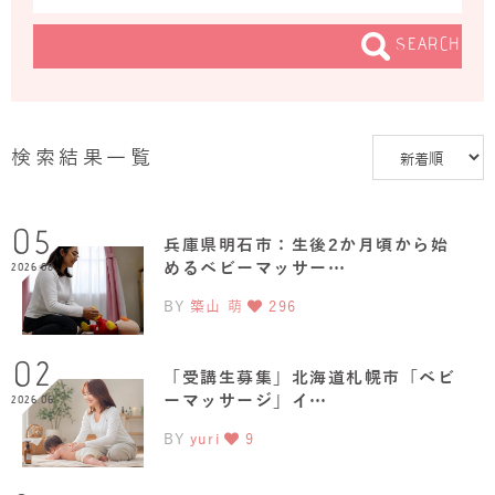
SEARCH
検索結果一覧
05
兵庫県明石市：生後2か月頃から始
めるベビーマッサー…
2026.08
BY
築山 萌
296
02
「受講生募集」北海道札幌市「ベビ
ーマッサージ」イ…
2026.06
BY
yuri
9