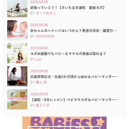
2026.08.06
欲張っていこう！【さいたま市浦和 産後ヨガ】
BY
きくちあきこ
2026.08.06
赤ちゃんのハイハイはいつから？発達の目安・練習方…
BY
JAHAYOGA
2026.08.05
ヨガ未経験でもベビー＆ママヨガ資格は取れる？
BY
yuri
2026.08.05
兵庫県明石市：生後2か月頃から始めるベビーマッサー…
BY
築山 萌
2026.08.05
【浦和・9月レッスン】ベビママヨガ＆ベビーマッサー…
BY
宮えり子