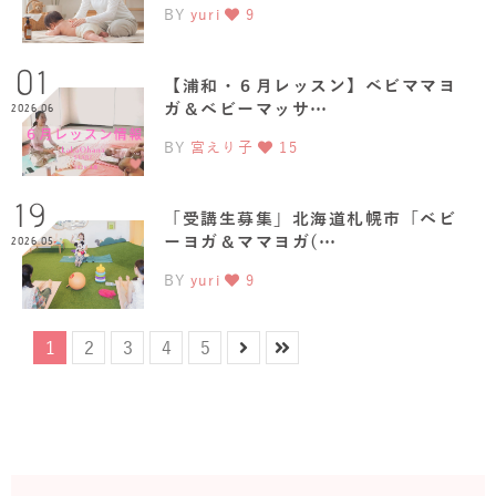
BY
yuri
9
01
【浦和・６月レッスン】ベビママヨ
ガ＆ベビーマッサ…
2026.06
BY
宮えり子
15
19
「受講生募集」北海道札幌市「ベビ
ーヨガ＆ママヨガ(…
2026.05
BY
yuri
9
1
2
3
4
5