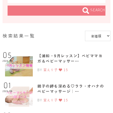
SEARCH
検索結果一覧
05
【浦和・9月レッスン】ベビママヨ
ガ＆ベビーマッサー…
2026.08
BY
宮えり子
15
01
親子の絆を深める♡ララ・オハナの
ベビーマッサージ｜…
2026.08
BY
宮えり子
15