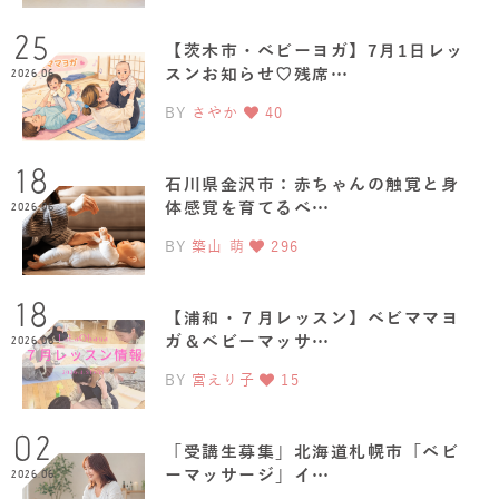
25
【茨木市・ベビーヨガ】7月1日レッ
スンお知らせ♡残席…
2026.06
BY
さやか
40
18
石川県金沢市：赤ちゃんの触覚と身
体感覚を育てるベ…
2026.06
BY
築山 萌
296
18
【浦和・７月レッスン】ベビママヨ
ガ＆ベビーマッサ…
2026.06
BY
宮えり子
15
02
「受講生募集」北海道札幌市「ベビ
ーマッサージ」イ…
2026.06