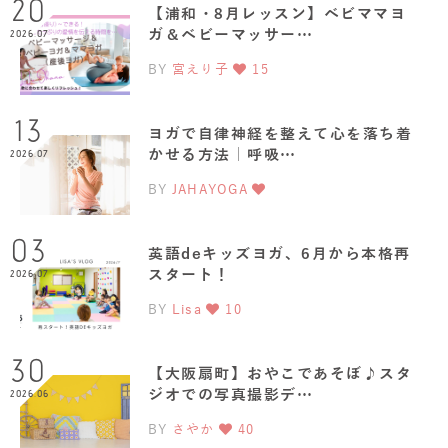
20
【浦和・8月レッスン】ベビママヨ
ガ＆ベビーマッサー…
2026.07
BY
宮えり子
15
13
ヨガで自律神経を整えて心を落ち着
かせる方法｜呼吸…
2026.07
BY
JAHAYOGA
03
英語deキッズヨガ、6月から本格再
スタート！
2026.07
BY
Lisa
10
30
【大阪扇町】おやこであそぼ♪スタ
ジオでの写真撮影デ…
2026.06
BY
さやか
40