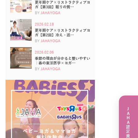
更年期ケア×リストラクティブヨ
ガ【第3回】眠りの質…
BY
JAHAYOGA
2026.02.18
更年期ケア×リストラクティブヨ
ガ【第2回】冷え・巡…
BY
JAHAYOGA
2026.02.06
季節の理由が分かると整いやすい
｜春の東洋医学×ヨガ…
BY
JAHAYOGA
JAHA認定資格講座一覧