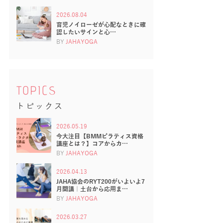
2026.08.04
育児ノイローゼが心配なときに確
認したいサインと心…
BY
JAHAYOGA
TOPICS
トピックス
2026.05.19
今大注目【BMMピラティス資格
講座とは？】コアからカ…
BY
JAHAYOGA
2026.04.13
JAHA協会のRYT200がいよいよ7
月開講｜土台から応用ま…
BY
JAHAYOGA
2026.03.27