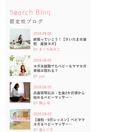
Search Blog
認定校ブログ
2026.08.06
欲張っていこう！【さいたま市浦
和 産後ヨガ】
BY
きくちあきこ
2026.08.05
ヨガ未経験でもベビー＆ママヨガ
資格は取れる？
BY
yuri
2026.08.05
兵庫県明石市：生後2か月頃から
始めるベビーマッサー…
BY
築山 萌
2026.08.05
【浦和・9月レッスン】ベビママ
ヨガ＆ベビーマッサー…
BY
宮えり子