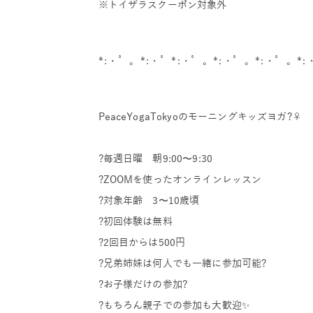
※トイザラスクーポン対象外
*:・゜。*:・゜*:・゜。*:・゜。*:・゜。*:
PeaceYogaTokyoのモーニングキッズヨガ?‍♀️
?毎週日曜 朝9:00〜9:30
?ZOOMを使ったオンラインレッスン
?対象年齢 3〜10歳頃
?初回体験は無料
?2回目からは500円
?兄弟姉妹は何人でも一緒に参加可能?
?お子様だけの参加?
?もちろん親子での参加も大歓迎✨