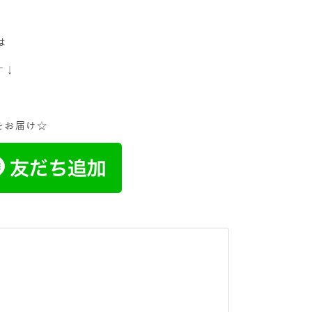
は
す↓
をお届け☆