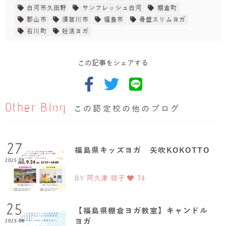
白河市久田野
サンフレッシュ白河
棚倉町
郡山市
須賀川市
福島市
骨盤スリムヨガ
石川町
妊活ヨガ
この記事をシェアする
Other Blog
この認定校の他のブログ
27
福島県キッズヨガ 矢吹KOKOTTO
2025.08
BY
阿久津 睦子
74
25
【福島県棚倉ヨガ教室】キャンドル
ヨガ
2025.08