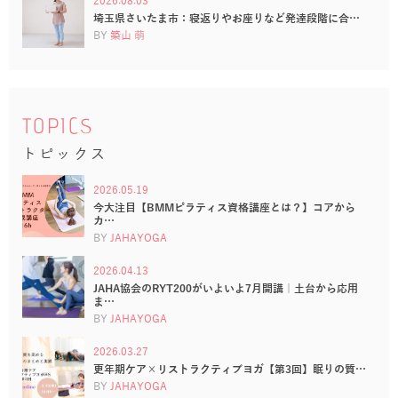
2026.08.03
埼玉県さいたま市：寝返りやお座りなど発達段階に合…
BY
築山 萌
TOPICS
トピックス
2026.05.19
今大注目【BMMピラティス資格講座とは？】コアから
カ…
BY
JAHAYOGA
2026.04.13
JAHA協会のRYT200がいよいよ7月開講｜土台から応用
ま…
BY
JAHAYOGA
2026.03.27
更年期ケア×リストラクティブヨガ【第3回】眠りの質…
BY
JAHAYOGA