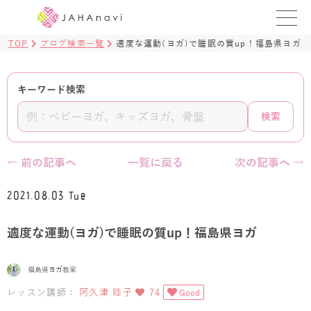
TOP
ブログ検索一覧
適度な運動(ヨガ)で睡眠の質up！福島県ヨガ
教室を探す
レッスンを探す
キーワード検索
検索
BLOG
›
ヨガ資格講座
← 前の記事へ
一覧に戻る
次の記事へ →
ログイン
2021.08.03 Tue
JAHAYOGA
適度な運動(ヨガ)で睡眠の質up！福島県ヨガ
福島県ヨガ教室
レッスン講師：
阿久津 睦子
74
Good