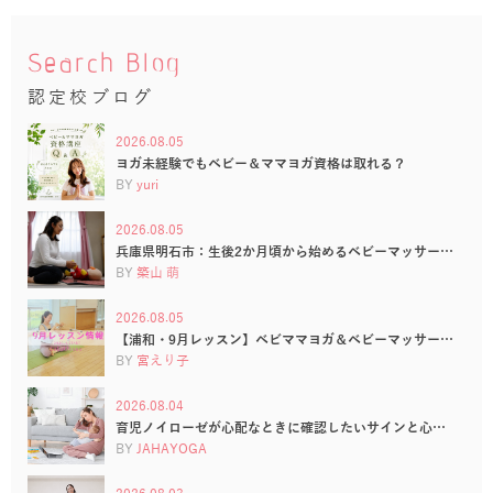
Search Blog
認定校ブログ
2026.08.05
ヨガ未経験でもベビー＆ママヨガ資格は取れる？
BY
yuri
2026.08.05
兵庫県明石市：生後2か月頃から始めるベビーマッサー…
BY
築山 萌
2026.08.05
【浦和・9月レッスン】ベビママヨガ＆ベビーマッサー…
BY
宮えり子
2026.08.04
育児ノイローゼが心配なときに確認したいサインと心…
BY
JAHAYOGA