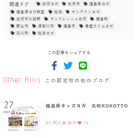
関連タグ
白河ヨガ
白河市
福島県ヨガ
福島県ヨガ教室
妊活
オンラインヨガ
白河市久田野
サンフレッシュ白河
棚倉町
郡山市
須賀川市
福島市
骨盤スリムヨガ
石川町
妊活ヨガ
この記事をシェアする
Other Blog
この認定校の他のブログ
27
福島県キッズヨガ 矢吹KOKOTTO
2025.08
BY
阿久津 睦子
74