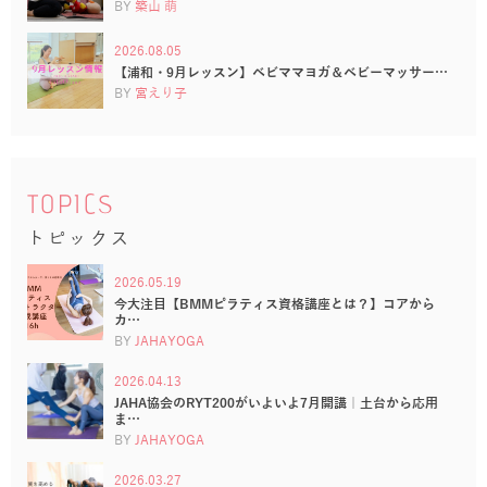
BY
築山 萌
2026.08.05
【浦和・9月レッスン】ベビママヨガ＆ベビーマッサー…
BY
宮えり子
TOPICS
トピックス
2026.05.19
今大注目【BMMピラティス資格講座とは？】コアから
カ…
BY
JAHAYOGA
2026.04.13
JAHA協会のRYT200がいよいよ7月開講｜土台から応用
ま…
BY
JAHAYOGA
2026.03.27