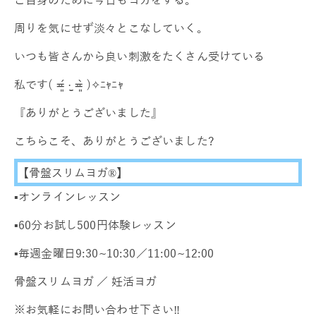
周りを気にせず淡々とこなしていく。
いつも皆さんから良い刺激をたくさん受けている
私です( ≖͈́ ·̫̮ ≖͈̀ )✧︎ﾆｬﾆｬ
『ありがとうございました』
こちらこそ、ありがとうございました?
【骨盤スリムヨガ®】
▪️オンラインレッスン
▪️60分お試し500円体験レッスン
▪️毎週金曜日9:30~10:30／11:00~12:00
骨盤スリムヨガ ／ 妊活ヨガ
※お気軽にお問い合わせ下さい‼️