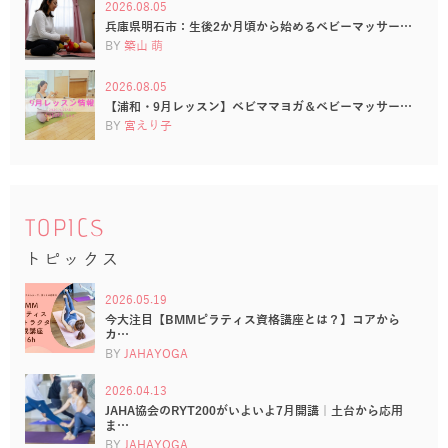
2026.08.05
兵庫県明石市：生後2か月頃から始めるベビーマッサー…
BY
築山 萌
2026.08.05
【浦和・9月レッスン】ベビママヨガ＆ベビーマッサー…
BY
宮えり子
TOPICS
トピックス
2026.05.19
今大注目【BMMピラティス資格講座とは？】コアから
カ…
BY
JAHAYOGA
2026.04.13
JAHA協会のRYT200がいよいよ7月開講｜土台から応用
ま…
BY
JAHAYOGA