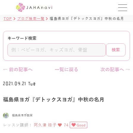
TOP
ブログ検索一覧
福島県ヨガ『デトックスヨガ』中秋の名月
教室を探す
レッスンを探す
キーワード検索
検索
BLOG
›
ヨガ資格講座
← 前の記事へ
一覧に戻る
次の記事へ →
ログイン
2021.09.21 Tue
JAHAYOGA
福島県ヨガ『デトックスヨガ』中秋の名月
福島県ヨガ教室
レッスン講師：
阿久津 睦子
74
Good