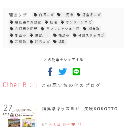
関連タグ
白河ヨガ
白河市
福島県ヨガ
福島県ヨガ教室
妊活
オンラインヨガ
白河市久田野
サンフレッシュ白河
棚倉町
郡山市
須賀川市
福島市
骨盤スリムヨガ
石川町
妊活ヨガ
塙町
この記事をシェアする
Other Blog
この認定校の他のブログ
27
福島県キッズヨガ 矢吹KOKOTTO
2025.08
BY
阿久津 睦子
74