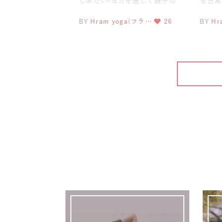
しみたい•ヨガを通して親子の
る日常
スキンシップをとりたい•子育
ヨガを
BY
Hram yoga(フラ…
26
BY
Hr
て中で
ヨガ