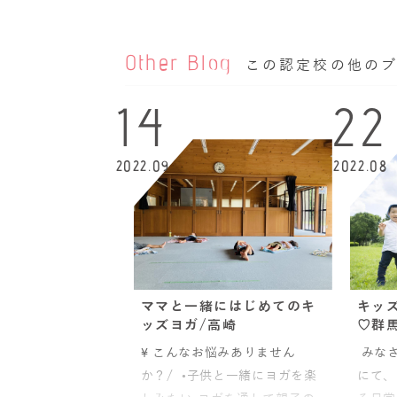
Other Blog
この認定校の他の
14
22
2022.09
2022.08
ママと一緒にはじめてのキ
キッ
ッズヨガ/高崎
♡群
\ こんなお悩みありません
みなさ
か？/ •子供と一緒にヨガを楽
にて、