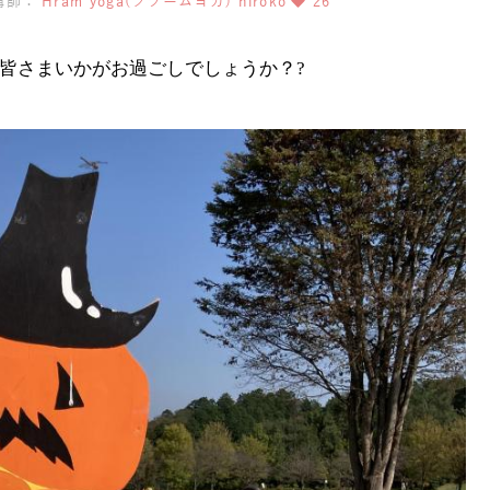
講師：
Hram yoga(フラームヨガ) hiroko
26
皆さまいかがお過ごしでしょうか？?