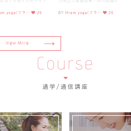
生活でも取り入れやすい
力向上☆育脳効果！体の認識が
お伝えしているフラーム
高まる☆呼吸法が身につき心の
am yoga(フラ…
26
BY
Hram yoga(フラ…
26
コントロールにつながる☆集中
View More
Course
通学/通信講座