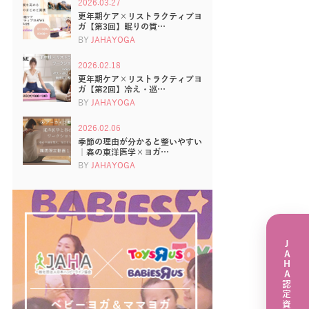
2026.03.27
更年期ケア×リストラクティブヨ
ガ【第3回】眠りの質…
BY
JAHAYOGA
2026.02.18
更年期ケア×リストラクティブヨ
ガ【第2回】冷え・巡…
BY
JAHAYOGA
2026.02.06
季節の理由が分かると整いやすい
｜春の東洋医学×ヨガ…
BY
JAHAYOGA
JAHA認定資格講座一覧