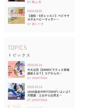
BY
築山 萌
2026.08.05
【浦和・9月レッスン】ベビママ
ヨガ＆ベビーマッサー…
BY
宮えり子
TOPICS
トピックス
2026.05.19
今大注目【BMMピラティス資格
講座とは？】コアからカ…
BY
JAHAYOGA
2026.04.13
JAHA協会のRYT200がいよいよ7
月開講｜土台から応用ま…
BY
JAHAYOGA