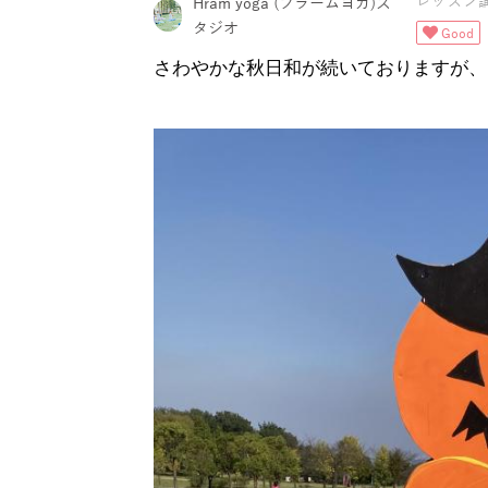
レッスン
Hram yoga (フラームヨガ)ス
タジオ
Good
さわやかな秋日和が続いておりますが、