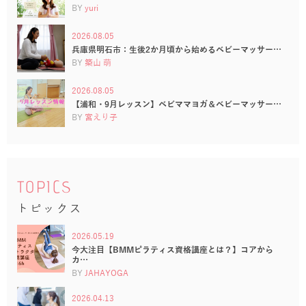
BY
yuri
2026.08.05
兵庫県明石市：生後2か月頃から始めるベビーマッサー…
BY
築山 萌
2026.08.05
【浦和・9月レッスン】ベビママヨガ＆ベビーマッサー…
BY
宮えり子
TOPICS
トピックス
2026.05.19
今大注目【BMMピラティス資格講座とは？】コアから
カ…
BY
JAHAYOGA
2026.04.13