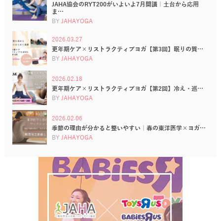
JAHA協会のRYT200がいよいよ7月開講｜土台から応用
ま…
BY
JAHAYOGA
2026.03.27
更年期ケア×リストラクティブヨガ【第3回】眠りの質…
BY
JAHAYOGA
2026.02.18
更年期ケア×リストラクティブヨガ【第2回】冷え・巡…
BY
JAHAYOGA
2026.02.06
季節の理由が分かると整いやすい｜春の東洋医学×ヨガ…
BY
JAHAYOGA