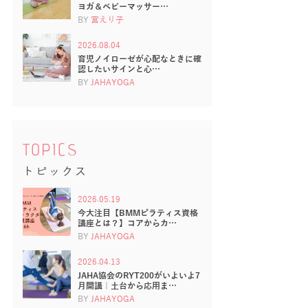
ヨガ＆ベビーマッサー…
BY
宮えり子
2026.08.04
育児ノイローゼが心配なときに確
認したいサインと心…
BY
JAHAYOGA
TOPICS
トピックス
2026.05.19
今大注目【BMMピラティス資格
講座とは？】コアからカ…
BY
JAHAYOGA
2026.04.13
JAHA協会のRYT200がいよいよ7
月開講｜土台から応用ま…
BY
JAHAYOGA