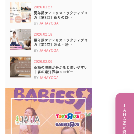
2026.03.27
更年期ケア×リストラクティブヨ
ガ【第3回】眠りの質…
BY
JAHAYOGA
2026.02.18
更年期ケア×リストラクティブヨ
ガ【第2回】冷え・巡…
BY
JAHAYOGA
2026.02.06
季節の理由が分かると整いやすい
｜春の東洋医学×ヨガ…
BY
JAHAYOGA
JAHA認定資格講座一覧