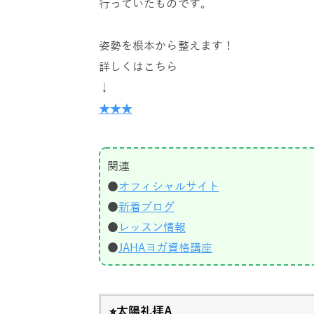
行っていたものです。
姿勢を根本から整えます！
詳しくはこちら
↓
★★★
関連
●
オフィシャルサイト
●
新着ブログ
●
レッスン情報
●
JAHAヨガ資格講座
⭐︎太陽礼拝A