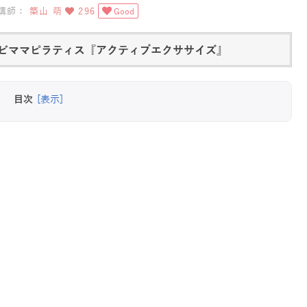
講師：
築山 萌
296
Good
ビママピラティス『アクティブエクササイズ』
目次
[表示]