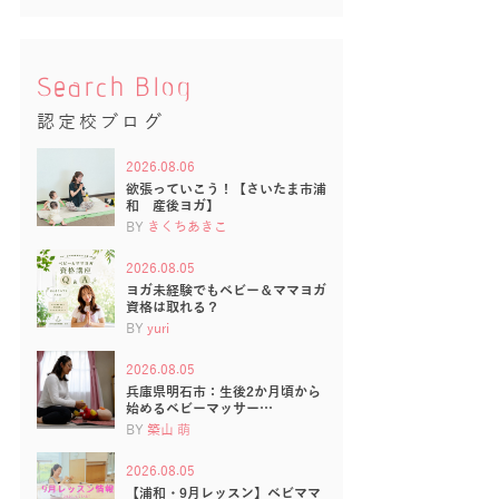
Search Blog
認定校ブログ
2026.08.06
欲張っていこう！【さいたま市浦
和 産後ヨガ】
BY
きくちあきこ
2026.08.05
ヨガ未経験でもベビー＆ママヨガ
資格は取れる？
BY
yuri
2026.08.05
兵庫県明石市：生後2か月頃から
始めるベビーマッサー…
BY
築山 萌
2026.08.05
【浦和・9月レッスン】ベビママ