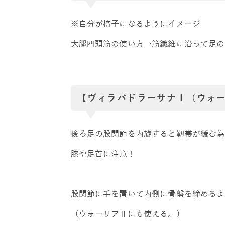
※自分が椅子になるようにイメージ
大腿四頭筋の使い方→筋繊維に沿って足の
【ヴィラバドラーサナⅠ（ウォー
後ろ足の股関節を内旋すると靭帯が緩む為
膝や足首に注意！
股関節に手を置いて内側に骨盤を締めるよ
（ウォーリアⅡにも使える。）