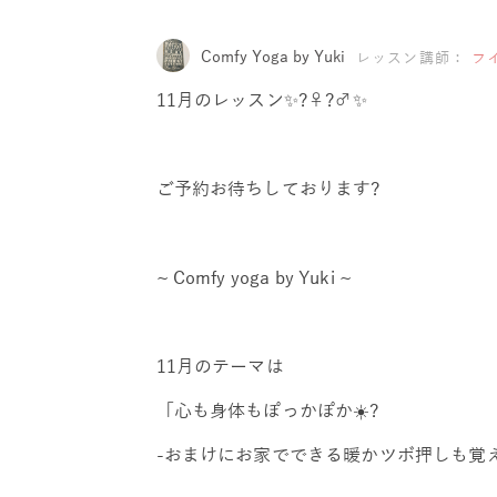
Comfy Yoga by Yuki
レッスン講師：
フ
11月のレッスン✨?‍♀️?‍♂️✨
ご予約お待ちしております?
~ Comfy yoga by Yuki ~
11月のテーマは
「心も身体もぽっかぽか☀️?
-おまけにお家でできる暖かツボ押しも覚