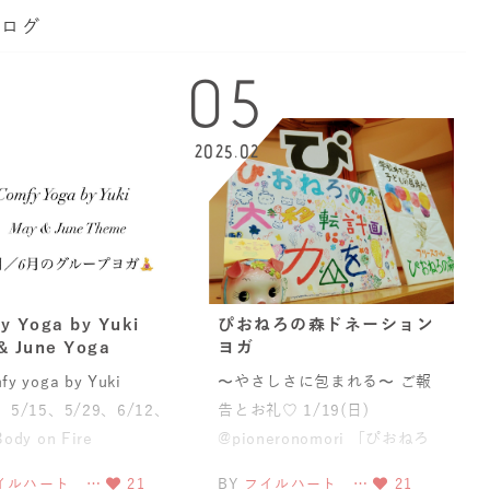
ブログ
05
2025.02
y Yoga by Yuki
ぴおねろの森ドネーション
& June Yoga
ヨガ
fy yoga by Yuki
〜やさしさに包まれる〜 ご報
1、5/15、5/29、6/12、
告とお礼♡ 1/19(日)
Body on Fire
@pioneronomori 「ぴおねろ
の森」移転へ向
イルハート …
21
BY
フイルハート …
21