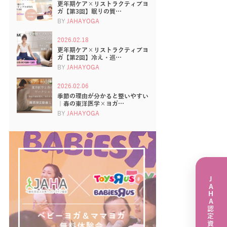
更年期ケア×リストラクティブヨ
ガ【第3回】眠りの質…
BY
JAHAYOGA
2026.02.18
更年期ケア×リストラクティブヨ
ガ【第2回】冷え・巡…
BY
JAHAYOGA
2026.02.06
季節の理由が分かると整いやすい
｜春の東洋医学×ヨガ…
BY
JAHAYOGA
JAHA認定資格講座一覧