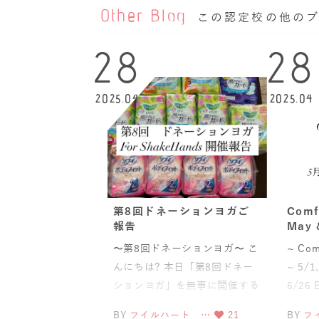
Other Blog
この認定校の他の
28
28
2025.04
2025.04
第8回ドネーションヨガご
Comf
報告
May 
〜第8回ドネーションヨガ〜 こ
~ Com
んにちは? 本日「第8回ドネー
~ 5/
ションヨガ」を無事に開催する
6/26 
ことができました。 ご
BY
フイルハート …
21
BY
フ