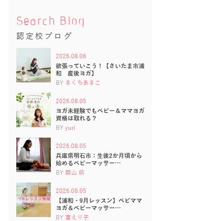
Search Blog
認定校ブログ
2026.08.06
欲張っていこう！【さいたま市浦
和 産後ヨガ】
BY
きくちあきこ
2026.08.05
ヨガ未経験でもベビー＆ママヨガ
資格は取れる？
BY
yuri
2026.08.05
兵庫県明石市：生後2か月頃から
始めるベビーマッサー…
BY
築山 萌
2026.08.05
【浦和・9月レッスン】ベビママ
ヨガ＆ベビーマッサー…
BY
宮えり子