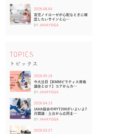
2026.08.04
育児ノイローゼが心配なときに確
認したいサインと心…
BY
JAHAYOGA
TOPICS
トピックス
2026.05.19
今大注目【BMMピラティス資格
講座とは？】コアからカ…
BY
JAHAYOGA
2026.04.13
JAHA協会のRYT200がいよいよ7
月開講｜土台から応用ま…
BY
JAHAYOGA
2026.03.27