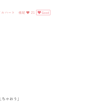
イルハート 侑紀
21
Good
えちゃおう」