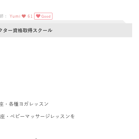
師：
Yumi
61
Good
クター資格取得スクール
座・各種ヨガレッスン
座・ベビーマッサージレッスンを