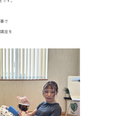
定です。
事で
講座を