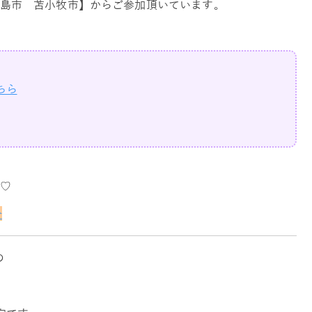
島市 苫小牧市】からご参加頂いています。
ちら
♡
介
の