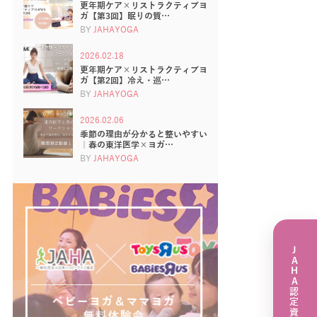
更年期ケア×リストラクティブヨ
ガ【第3回】眠りの質…
BY
JAHAYOGA
2026.02.18
更年期ケア×リストラクティブヨ
ガ【第2回】冷え・巡…
BY
JAHAYOGA
2026.02.06
季節の理由が分かると整いやすい
｜春の東洋医学×ヨガ…
BY
JAHAYOGA
JAHA認定資格講座一覧