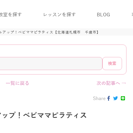
教室を探す
レッスンを探す
BLOG
ルアップ！べビママピラティス【北海道札幌市 千歳市】
検索
一覧に戻る
次の記事へ →
Share
アップ！べビママピラティス