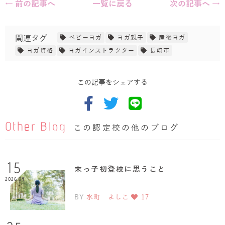
← 前の記事へ
一覧に戻る
次の記事へ →
関連タグ
ベビーヨガ
ヨガ親子
産後ヨガ
ヨガ資格
ヨガインストラクター
長崎市
この記事をシェアする
Other Blog
この認定校の他のブログ
15
末っ子初登校に思うこと
2026.04
BY
水町 よしこ
17