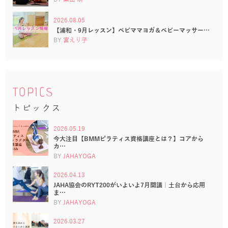
2026.08.05
【浦和・9月レッスン】ベビママヨガ＆ベビーマッサー…
BY
宮えり子
TOPICS
トピックス
2026.05.19
今大注目【BMMピラティス資格講座とは？】コアから
カ…
BY
JAHAYOGA
2026.04.13
JAHA協会のRYT200がいよいよ7月開講｜土台から応用
ま…
BY
JAHAYOGA
2026.03.27