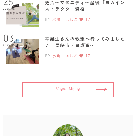
25
妊活～マタニティ～産後「ヨガイン
ストラクター資格…
2025.06
BY
水町 よしこ
17
03
卒業生さんの教室へ行ってみました
♪ 長崎市／ヨガ資…
2025.05
BY
水町 よしこ
17
View More