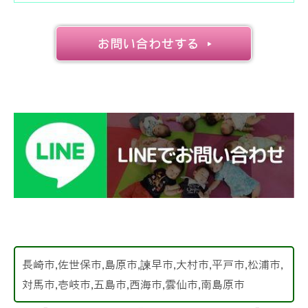
長崎市,佐世保市,島原市,諫早市,大村市,平戸市,松浦市,
対馬市,壱岐市,五島市,西海市,雲仙市,南島原市