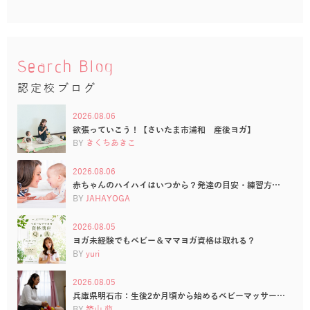
Search Blog
認定校ブログ
2026.08.06
欲張っていこう！【さいたま市浦和 産後ヨガ】
BY
きくちあきこ
2026.08.06
赤ちゃんのハイハイはいつから？発達の目安・練習方…
BY
JAHAYOGA
2026.08.05
ヨガ未経験でもベビー＆ママヨガ資格は取れる？
BY
yuri
2026.08.05
兵庫県明石市：生後2か月頃から始めるベビーマッサー…
BY
築山 萌