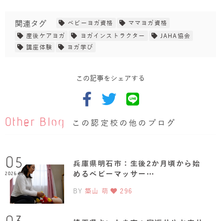
関連タグ
ベビーヨガ資格
ママヨガ資格
産後ケアヨガ
ヨガインストラクター
JAHA協会
講座体験
ヨガ学び
この記事をシェアする
Other Blog
この認定校の他のブログ
05
兵庫県明石市：生後2か月頃から始
めるベビーマッサー…
2026.08
BY
築山 萌
296