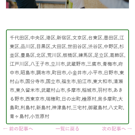
千代田区,中央区,港区,新宿区,文京区,台東区,墨田区,江
東区,品川区,目黒区,大田区,世田谷区,渋谷区,中野区,杉
並区,豊島区,北区,荒川区,板橋区,練馬区,足立区,葛飾区,
江戸川区,八王子市,立川市,武蔵野市,三鷹市,青梅市,府
中市,昭島市,調布市,町田市,小金井市,小平市,日野市,東
村山市,国分寺市,国立市,福生市,狛江市,東大和市,清瀬
市,東久留米市,武蔵村山市,多摩市,稲城市,羽村市,あき
る野市,西東京市,瑞穂町,日の出町,檜原村,奥多摩町,大
島町,利島村,新島村,神津島村,三宅村,御蔵島村,八丈町,
青ヶ島村,小笠原村
← 前の記事へ
一覧に戻る
次の記事へ →