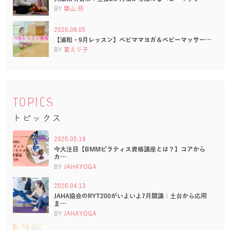
BY
築山 萌
2026.08.05
【浦和・9月レッスン】ベビママヨガ＆ベビーマッサー…
BY
宮えり子
TOPICS
トピックス
2026.05.19
今大注目【BMMピラティス資格講座とは？】コアから
カ…
BY
JAHAYOGA
2026.04.13
JAHA協会のRYT200がいよいよ7月開講｜土台から応用
ま…
BY
JAHAYOGA