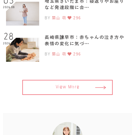
03
埼玉県さいたま市：寝返りやお座り
など発達段階に合…
2026.08
BY
築山 萌
296
28
長崎県諫早市：赤ちゃんの泣き方や
表情の変化に気づ…
2026.07
BY
築山 萌
296
View More