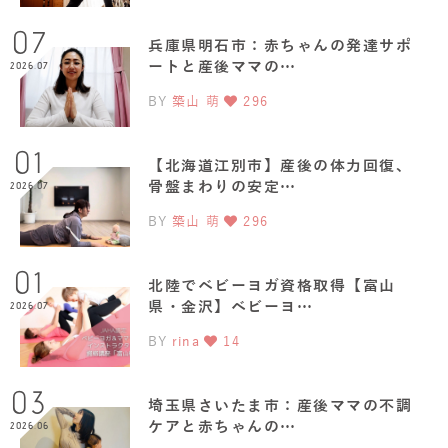
07
兵庫県明石市：赤ちゃんの発達サポ
ートと産後ママの…
2026.07
BY
築山 萌
296
01
【北海道江別市】産後の体力回復、
骨盤まわりの安定…
2026.07
BY
築山 萌
296
01
北陸でベビーヨガ資格取得【富山
県・金沢】ベビーヨ…
2026.07
BY
rina
14
03
埼玉県さいたま市：産後ママの不調
ケアと赤ちゃんの…
2026.06