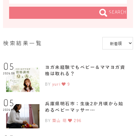
SEARCH
検索結果一覧
05
ヨガ未経験でもベビー＆ママヨガ資
格は取れる？
2026.08
BY
yuri
9
05
兵庫県明石市：生後2か月頃から始
めるベビーマッサー…
2026.08
BY
築山 萌
296