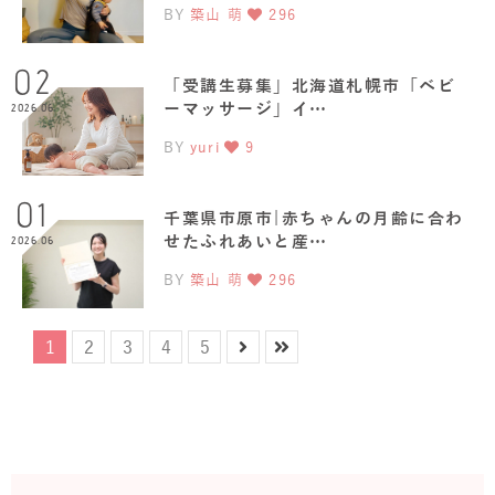
BY
築山 萌
296
02
「受講生募集」北海道札幌市「ベビ
ーマッサージ」イ…
2026.06
BY
yuri
9
01
千葉県市原市|赤ちゃんの月齢に合わ
せたふれあいと産…
2026.06
BY
築山 萌
296
1
2
3
4
5