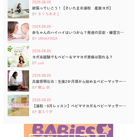
2026.08.06
欲張っていこう！【さいたま市浦和 産後ヨガ】
BY
きくちあきこ
2026.08.06
赤ちゃんのハイハイはいつから？発達の目安・練習方…
BY
JAHAYOGA
2026.08.05
ヨガ未経験でもベビー＆ママヨガ資格は取れる？
BY
yuri
2026.08.05
兵庫県明石市：生後2か月頃から始めるベビーマッサー…
BY
築山 萌
2026.08.05
【浦和・9月レッスン】ベビママヨガ＆ベビーマッサー…
BY
宮えり子