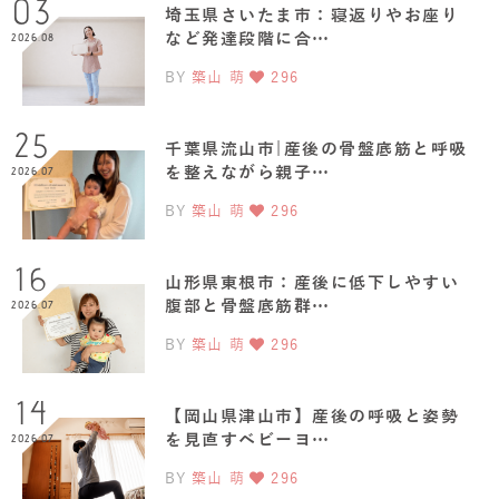
03
埼玉県さいたま市：寝返りやお座り
など発達段階に合…
2026.08
BY
築山 萌
296
25
千葉県流山市|産後の骨盤底筋と呼吸
を整えながら親子…
2026.07
BY
築山 萌
296
16
山形県東根市：産後に低下しやすい
腹部と骨盤底筋群…
2026.07
BY
築山 萌
296
14
【岡山県津山市】産後の呼吸と姿勢
を見直すベビーヨ…
2026.07
BY
築山 萌
296