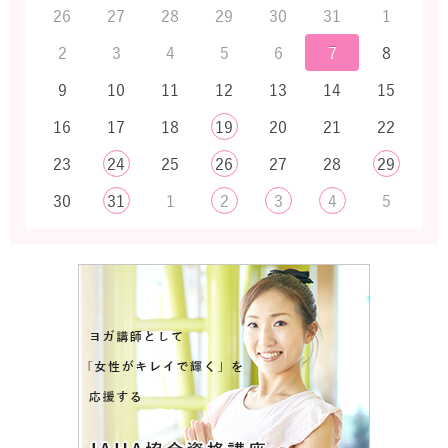
26
27
28
29
30
31
1
2
3
4
5
6
7
8
9
10
11
12
13
14
15
16
17
18
19
20
21
22
23
24
25
26
27
28
29
30
31
1
2
3
4
5