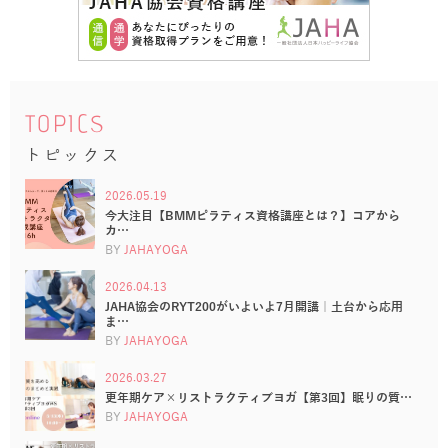
TOPICS
トピックス
2026.05.19
今大注目【BMMピラティス資格講座とは？】コアから
カ…
BY
JAHAYOGA
2026.04.13
JAHA協会のRYT200がいよいよ7月開講｜土台から応用
ま…
BY
JAHAYOGA
2026.03.27
更年期ケア×リストラクティブヨガ【第3回】眠りの質…
BY
JAHAYOGA