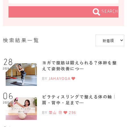
SEARCH
検索結果一覧
28
ヨガで腹筋は鍛えられる？体幹を整
えて姿勢改善につ…
2026.03
BY
JAHAYOGA
06
ピラティスリングで整える体の軸｜
肩・背中・足まで…
2025.12
BY
築山 萌
296