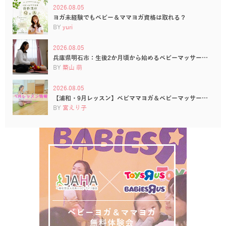
2026.08.05
ヨガ未経験でもベビー＆ママヨガ資格は取れる？
BY
yuri
2026.08.05
兵庫県明石市：生後2か月頃から始めるベビーマッサー…
BY
築山 萌
2026.08.05
【浦和・9月レッスン】ベビママヨガ＆ベビーマッサー…
BY
宮えり子