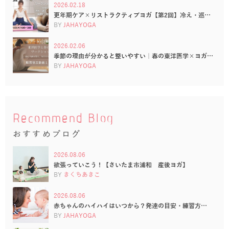
2026.02.18
更年期ケア×リストラクティブヨガ【第2回】冷え・巡…
BY
JAHAYOGA
2026.02.06
季節の理由が分かると整いやすい｜春の東洋医学×ヨガ…
BY
JAHAYOGA
Recommend Blog
おすすめブログ
2026.08.06
欲張っていこう！【さいたま市浦和 産後ヨガ】
BY
きくちあきこ
2026.08.06
赤ちゃんのハイハイはいつから？発達の目安・練習方…
BY
JAHAYOGA