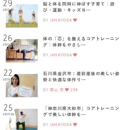
29
脳と体を同時に伸ばす子育て｜遊
び・運動・キッズヨ…
2025.10
BY
JAHAYOGA
26
体の「芯」を整えるコアトレーニン
グ｜体幹をやさし…
2025.10
BY
JAHAYOGA
22
石川県金沢市：産前産後の美しい姿
勢と快適な体作り…
2024.10
BY
築山 萌
296
25
「神奈川県大和市」コアトレーニン
グで美しい体幹を…
2024.06
BY
JAHAYOGA