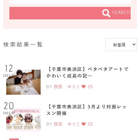
SEARCH
検索結果一覧
12
【千葉市美浜区】ペタペタアートで
かわいく成長の記…
2022.03
BY
西田 ゆうこ
25
20
【千葉市美浜区】3月より対面レッ
スン開催
2022.02
BY
西田 ゆうこ
25