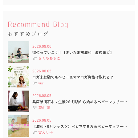
Recommend Blog
おすすめブログ
2026.08.06
欲張っていこう！【さいたま市浦和 産後ヨガ】
BY
きくちあきこ
2026.08.05
ヨガ未経験でもベビー＆ママヨガ資格は取れる？
BY
yuri
2026.08.05
兵庫県明石市：生後2か月頃から始めるベビーマッサー…
BY
築山 萌
2026.08.05
【浦和・9月レッスン】ベビママヨガ＆ベビーマッサー…
BY
宮えり子