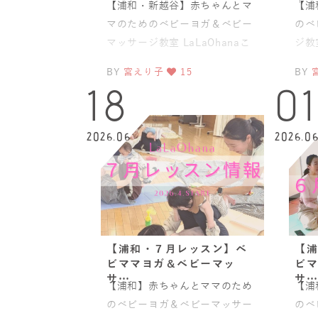
【浦和・新越谷】赤ちゃんとマ
【浦
マのためのベビーヨガ＆ベビー
のベ
マッサージ教室 LaLaOhanaこ
ジ教
んにちは♡LaLa Ohanaのえり
のふ
BY
宮えり子
15
BY
こです🌿暑さ
オイ
18
0
2026.06
2026.0
【浦和・７月レッスン】ベ
【浦
ビママヨガ＆ベビーマッ
ビマ
サ…
サ…
【浦和】赤ちゃんとママのため
【浦
のベビーヨガ＆ベビーマッサー
のベ