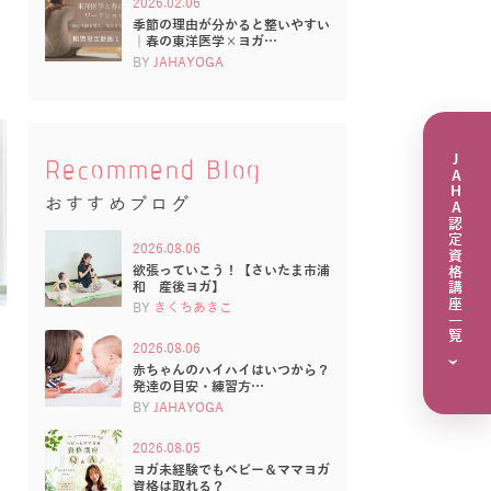
2026.02.06
季節の理由が分かると整いやすい
｜春の東洋医学×ヨガ…
BY
JAHAYOGA
JAHA認定資格講座一覧
Recommend Blog
おすすめブログ
2026.08.06
欲張っていこう！【さいたま市浦
和 産後ヨガ】
BY
きくちあきこ
2026.08.06
›
赤ちゃんのハイハイはいつから？
発達の目安・練習方…
BY
JAHAYOGA
2026.08.05
ヨガ未経験でもベビー＆ママヨガ
資格は取れる？