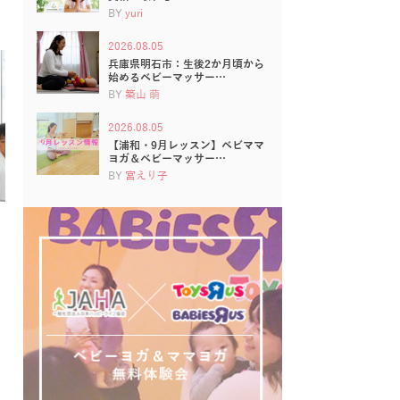
BY
yuri
2026.08.05
兵庫県明石市：生後2か月頃から
始めるベビーマッサー…
BY
築山 萌
2026.08.05
【浦和・9月レッスン】ベビママ
ヨガ＆ベビーマッサー…
BY
宮えり子