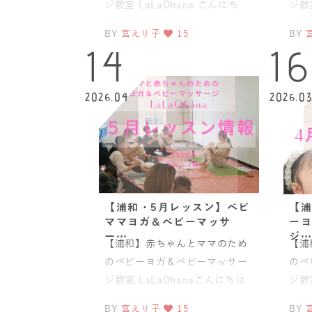
ジ教室 LaLaOhana こんにち
ジ教室
は。LaLa OhanaのERIKOで
ンの
BY
宮えり子
15
BY
め、
14
16
2026.04
2026.0
【浦和・5月レッスン】ベビ
【浦
ママヨガ＆ベビーマッサ
ーヨ
ー…
ジ…
【浦和】赤ちゃんとママのため
【浦
のベビーヨガ＆ベビーマッサー
のベ
ジ教室 LaLaOhanaこんにちは
ジ教
😊さいたま市浦和でベビーヨガ
ちは
BY
宮えり子
15
BY