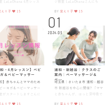
 LaLaOhana 6月レッス
ジ教室 LaLaOhanaこんにち
ご案内です🌸少人数制のた
は。さいたま市浦和、越谷市新
宮えり子
15
BY
宮えり子
15
ご予
越谷ベビーヨガ＆ベビー
01
3
2026.03
和・4月レッスン】ベビ
浦和・新越谷｜クラスのご
ガ＆ベビーマッサー
案内｜ベーマッサージ＆
ベ…
和】赤ちゃんとママのため
埼玉県｜さいたま市 浦和・越谷
ビーヨガ＆ベビーマッサー
市 新越谷を中心に開催? 「ママ
室がスタートしますこんに
と赤ちゃんが、ほっと深呼吸で
?さいたま市浦和のベビーヨ
きる場所、ララ・オハナ?」ママ
宮えり子
15
BY
宮えり子
15