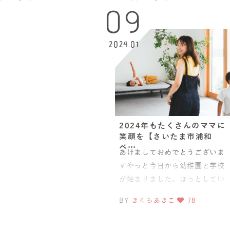
ベビーマッサージ教室L
と赤ちゃん
09
2024.01
2024年もたくさんのママに
笑顔を【さいたま市浦和
ベ…
あけましておめでとうございま
すやっと今日から幼稚園と学校
が始まりました。ほっとしてい
るママも多いのでは…⁈突然です
BY
きくちあきこ
78
が、世の中にはたくさんの健