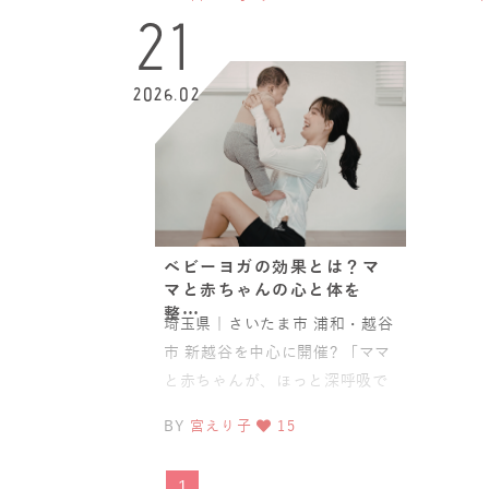
＆ベビーマッサージ教
ガ＆
21
2026.02
ベビーヨガの効果とは？マ
マと赤ちゃんの心と体を
整…
埼玉県｜さいたま市 浦和・越谷
市 新越谷を中心に開催? 「ママ
と赤ちゃんが、ほっと深呼吸で
きる場所、ララ・オハナ?」ママ
BY
宮えり子
15
と赤ちゃん
1