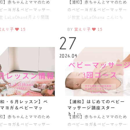
和】赤ちゃんとママのため
【浦和】赤ちゃんとママのため
ビーヨガ＆ベビーマッサー
のベビーヨガ＆ベビーマッサー
室 LaLaOhan4月より開講
ジ教室 LaLaOhana こんにち
れいあいフォト・手順書・
は。LaLa OhanaのERIKOで
宮えり子
15
BY
宮えり子
15
ル付き☆「ベビー
1
27
6
2026.04
和・６月レッスン】ベ
【浦和】はじめてのベビー
マヨガ＆ベビーマッ
マッサージ講座スター
ト！…
和】赤ちゃんとママのため
【浦和】赤ちゃんとママのため
ビーヨガ＆ベビーマッサー
のベビーヨガ＆ベビーマッサー