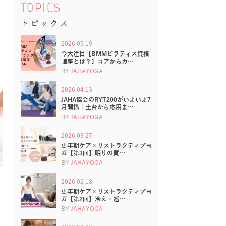
TOPICS
トピックス
2026.05.19
今大注目【BMMピラティス資格
講座とは？】コアからカ…
BY
JAHAYOGA
2026.04.13
JAHA協会のRYT200がいよいよ7
月開講｜土台から応用ま…
BY
JAHAYOGA
2026.03.27
更年期ケア×リストラクティブヨ
ガ【第3回】眠りの質…
BY
JAHAYOGA
2026.02.18
更年期ケア×リストラクティブヨ
ガ【第2回】冷え・巡…
BY
JAHAYOGA