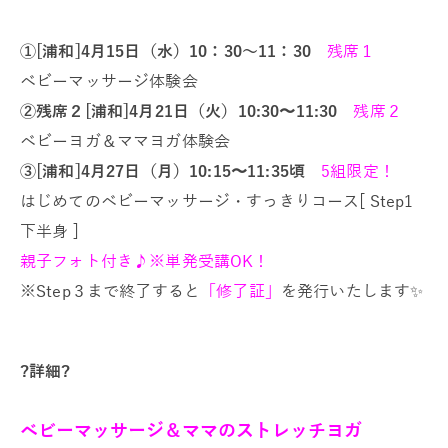
①
[浦和]4月15日（水）10：30～11：30
残席１
ベビーマッサージ体験会
②残席２[浦和]4月21日（火）10:30〜11:30
残席２
ベビーヨガ＆ママヨガ体験会
③[浦和]4月27日（月）10:15〜11:35頃
5組限定！
はじめてのベビーマッサージ・すっきりコース[ Step1
下半身 ]
親子フォト付き♪※単発受講OK！
※Step３まで終了すると
「修了証」
を発行いたします✨
?詳細?
ベビーマッサージ＆ママのストレッチヨガ