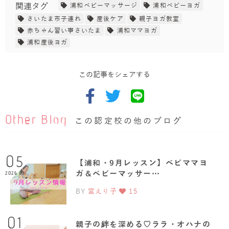
関連タグ
浦和ベビーマッサージ
浦和ベビーヨガ
さいたま市子連れ
産後ケア
親子ヨガ教室
赤ちゃん習い事さいたま
浦和ママヨガ
浦和産後ヨガ
この記事をシェアする
Other Blog
この認定校の他のブログ
05
【浦和・9月レッスン】ベビママヨ
ガ＆ベビーマッサー…
2026.08
BY
宮えり子
15
01
親子の絆を深める♡ララ・オハナの