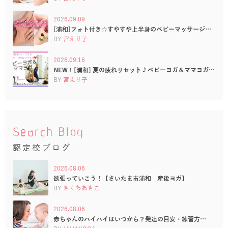
2026.09.09
[浦和]フォト付き☆すやすや上半身のベビーマッサージ…
BY
宮えり子
2026.09.16
NEW！[浦和] 夏の疲れリセット♪ベビーヨガ＆ママヨガ…
BY
宮えり子
Search Blog
認定校ブログ
2026.08.06
欲張っていこう！【さいたま市浦和 産後ヨガ】
BY
きくちあきこ
2026.08.06
赤ちゃんのハイハイはいつから？発達の目安・練習方…