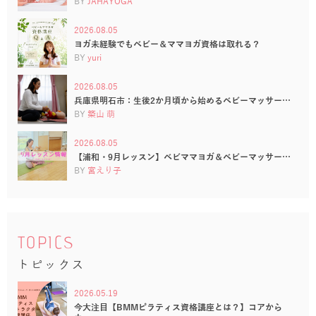
BY
JAHAYOGA
2026.08.05
ヨガ未経験でもベビー＆ママヨガ資格は取れる？
BY
yuri
2026.08.05
兵庫県明石市：生後2か月頃から始めるベビーマッサー…
BY
築山 萌
2026.08.05
【浦和・9月レッスン】ベビママヨガ＆ベビーマッサー…
BY
宮えり子
TOPICS
トピックス
2026.05.19
今大注目【BMMピラティス資格講座とは？】コアから