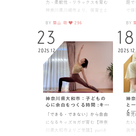
力・柔軟性・リラックスを育む
庭で
神奈川県川崎市より、保育士と
で保
してご活躍されているReikoさ
ども
BY
築山 萌
296
BY
んが、JAHA協会のベビー
つみ
23
18
2025.12
2025.12
神奈川県大和市：子どもの
神奈
心に余白をつくる時間 :キ…
と一
く…
「できる・できない」から自由
育児
になるキッズヨガが育む【神奈
たい
川県大和市よりご受講】yuriさ
浜市