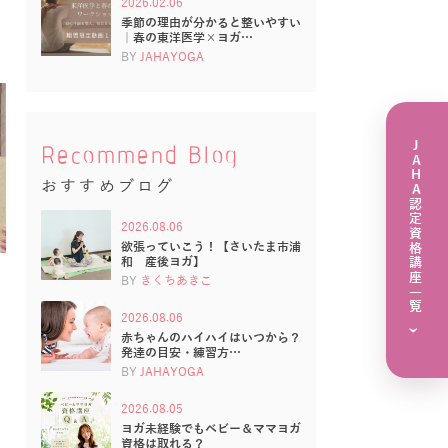
2026.02.06
季節の理由が分かると整いやすい
｜春の東洋医学×ヨガ…
BY
JAHAYOGA
JAHA認定資格講座一覧
Recommend Blog
おすすめブログ
2026.08.06
欲張っていこう！【さいたま市浦
和 産後ヨガ】
BY
きくちあきこ
2026.08.06
›
赤ちゃんのハイハイはいつから？
発達の目安・練習方…
BY
JAHAYOGA
2026.08.05
ヨガ未経験でもベビー＆ママヨガ
資格は取れる？