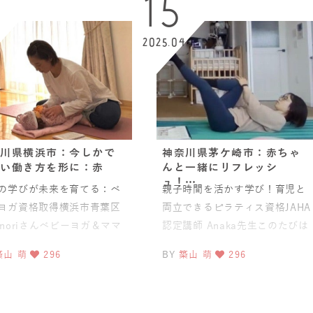
2
15
4
2025.04
川県横浜市：今しかで
神奈川県茅ケ崎市：赤ちゃ
い働き方を形に：赤
んと一緒にリフレッシ
ュ！…
の学びが未来を育てる：ベ
親子時間を活かす学び！育児と
ヨガ資格取得横浜市青葉区
両立できるピラティス資格JAHA
inoriさんベビーヨガ＆ママ
認定講師 Anaka先生このたびは
インストラクター資格のご
「ベビママピラティス1day資格
築山 萌
296
BY
築山 萌
296
、誠におめでとうご
コース」をご受