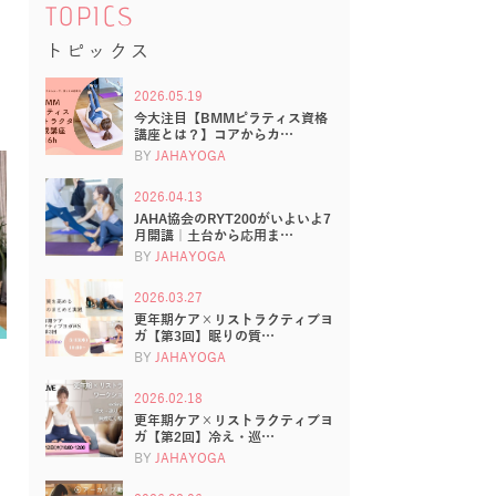
TOPICS
トピックス
2026.05.19
今大注目【BMMピラティス資格
講座とは？】コアからカ…
BY
JAHAYOGA
2026.04.13
JAHA協会のRYT200がいよいよ7
月開講｜土台から応用ま…
BY
JAHAYOGA
2026.03.27
更年期ケア×リストラクティブヨ
ガ【第3回】眠りの質…
BY
JAHAYOGA
2026.02.18
更年期ケア×リストラクティブヨ
ガ【第2回】冷え・巡…
BY
JAHAYOGA