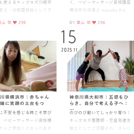
も使えるキッズヨガ川崎市
く、ベビーマッサージ資格講座
育士・幼稚園教諭として子
横浜市の保育士 masakoさん
たちと向き合っておられる
に、JAHA認定ベビーチャクラマ
築山 萌
296
BY
築山 萌
296
きさんに、リトル＆キッズ
ッサージ資格講座へお
15
2025.11
川県横浜市：赤ちゃん
神奈川県大和市：五感をひ
緒に笑顔の土台をつ
らき、自分で考える子へ：
…
に不安を感じる時こそ学び
のびのび動いてしっかり育つ：
、ベビーマッサージ資格横
キッズヨガ看護師・児童発達支
からご参加くださったあき
援士としてご活躍され、さらに