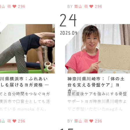
ま。このたびは、JAHA認定
JAHA認定ベビーヨガ＆ママヨガ
築山 萌
296
BY
築山 萌
296
ーチャクラマッサージ
インストラクターでもあ
6
24
9
2025.09
川県横浜市：ふれあい
神奈川県川崎市：「体の土
しを届けるヨガ資格 ―
台を支える骨盤ケア」ヨ
ガ…
てと自分時間をつなぐヨガ
産前産後ケアを強みにする骨盤
横浜市で口育士としても活
サポートヨガ神奈川県川崎市よ
れている momoka さん。
りご参加いただいたmegさん
「ベビママピラティスイン
が、「JAHA認定 骨盤スリムヨ
築山 萌
296
BY
築山 萌
296
ラクター養成講座」
ガインストラクター養成講