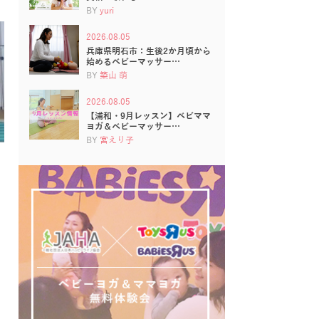
BY
yuri
2026.08.05
兵庫県明石市：生後2か月頃から
始めるベビーマッサー…
BY
築山 萌
2026.08.05
【浦和・9月レッスン】ベビママ
ヨガ＆ベビーマッサー…
BY
宮えり子