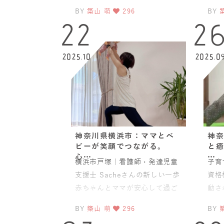
んJAHA認定リトル＆キッズヨガ
こさ
BY
築山 萌
296
BY
インストラクター養成
ベビ
22
2
2025.10
2025.0
神奈川県横浜市：ママとベ
神奈
ビーが笑顔でつながる。
と癒
心…
…
横浜市戸塚｜看護師・発達児童
子育
支援士 Sacheさんの新しい一歩
資格
赤ちゃんとママが安心して過ご
動さ
せる空間を作りたい——。そん
春に
BY
築山 萌
296
BY
な温かい想いから、Sa
スト