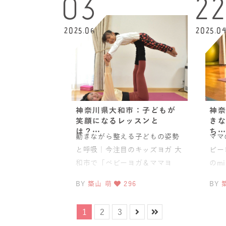
03
2
2025.06
2025.0
神奈川県大和市：子どもが
神奈
笑顔になるレッスンと
きな
は？…
ち…
動きながら整える子どもの姿勢
ママ
と呼吸｜今注目のキッズヨガ 大
ビー
和市で「ベビーヨガ＆ママヨ
のm
ガ」「ベビママピラティス」
ヨガ
BY
築山 萌
296
BY
「美ママピラティス」
取得
1
2
3