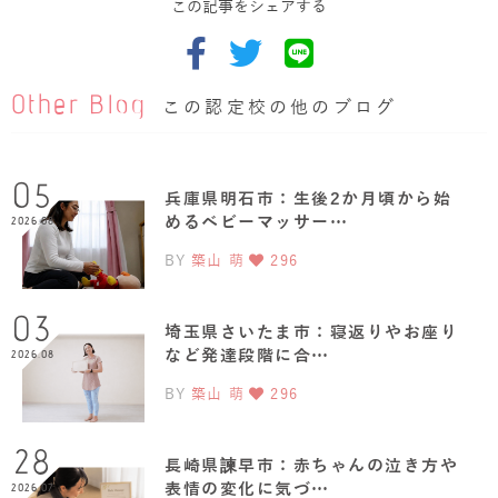
この記事をシェアする
Other Blog
この認定校の他のブログ
05
兵庫県明石市：生後2か月頃から始
めるベビーマッサー…
2026.08
BY
築山 萌
296
03
埼玉県さいたま市：寝返りやお座り
など発達段階に合…
2026.08
BY
築山 萌
296
28
長崎県諫早市：赤ちゃんの泣き方や
表情の変化に気づ…
2026.07