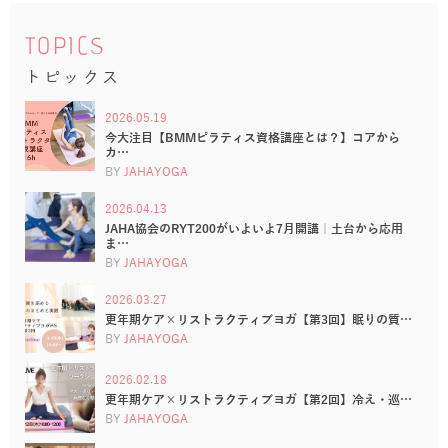
TOPICS
トピックス
2026.05.19
今大注目【BMMピラティス資格講座とは？】コアから
カ…
BY
JAHAYOGA
2026.04.13
JAHA協会のRYT200がいよいよ7月開講｜土台から応用
ま…
BY
JAHAYOGA
2026.03.27
更年期ケア×リストラクティブヨガ【第3回】眠りの質…
BY
JAHAYOGA
2026.02.18
更年期ケア×リストラクティブヨガ【第2回】冷え・巡…
BY
JAHAYOGA