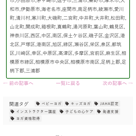
市,小田原市,茅ヶ崎市,逗子市,三浦市,秦野市,厚木市,大
和市,伊勢原市,海老名市,座間市,南足柄市,綾瀬市,愛川
町,清川村,寒川町,大磯町,二宮町,中井町,大井町,松田町,
山北町,開成町,箱根町,真鶴町,湯河原町,葉山町,鶴見区,
神奈川区,西区,中区,南区,保土ケ谷区,磯子区,金沢区,港
北区,戸塚区,港南区,旭区,緑区,瀬谷区,栄区,泉区,都筑
区,川崎区,幸区,中原区,高津区,多摩区,宮前区,麻生区,相
模原市緑区,相模原市中央区,相模原市南区,足柄上郡,足
柄下郡,三浦郡
← 前の記事へ
一覧に戻る
次の記事へ →
関連タグ
ベビーヨガ
キッズヨガ
JAHA認定
インストラクター講座
子どもの心ケア
発達支援
ヨガ資格取得