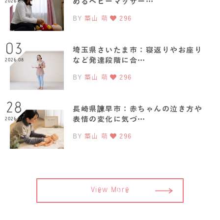
めるベビーマッサー…
2026.08
BY
築山 萌
296
03
埼玉県さいたま市：寝返りやお座り
など発達段階に合…
2026.08
BY
築山 萌
296
28
長崎県諫早市：赤ちゃんの泣き方や
表情の変化に気づ…
2026.07
BY
築山 萌
296
View More