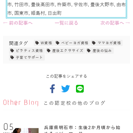
市, 竹田市, 豊後高田市, 杵築市, 宇佐市, 豊後大野市, 由布
市, 国東市, 姫島村, 日出町
← 前の記事へ
一覧に戻る
次の記事へ →
関連タグ
W資格
ベビーヨガ資格
ママヨガ資格
ピラティス資格
産後エクササイズ
産後の悩み
子育てサポート
この記事をシェアする
Other Blog
この認定校の他のブログ
05
兵庫県明石市：生後2か月頃から始