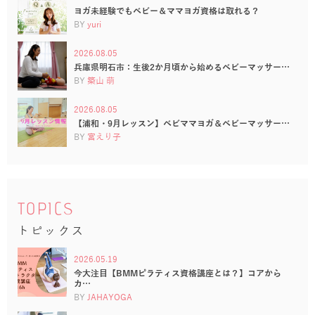
ヨガ未経験でもベビー＆ママヨガ資格は取れる？
BY
yuri
2026.08.05
兵庫県明石市：生後2か月頃から始めるベビーマッサー…
BY
築山 萌
2026.08.05
【浦和・9月レッスン】ベビママヨガ＆ベビーマッサー…
BY
宮えり子
TOPICS
トピックス
2026.05.19
今大注目【BMMピラティス資格講座とは？】コアから
カ…
BY
JAHAYOGA