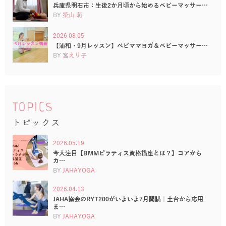
兵庫県明石市：生後2か月頃から始めるベビーマッサー…
BY
築山 萌
2026.08.05
【浦和・9月レッスン】ベビママヨガ＆ベビーマッサー…
BY
宮えり子
TOPICS
トピックス
2026.05.19
今大注目【BMMピラティス資格講座とは？】コアから
カ…
BY
JAHAYOGA
2026.04.13
JAHA協会のRYT200がいよいよ7月開講｜土台から応用
ま…
BY
JAHAYOGA