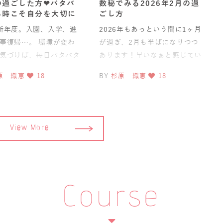
の過ごした方❤︎バタバ
数秘でみる2026年2月の過
る時こそ自分を大切に
ごし方
新年度。入園、入学、進
2026年もあっという間に1ヶ月
事復帰…。 環境が変わ
が過ぎ、2月も半ばになりつつ
気づけば、毎日バタバタ
あります！早いなぁと感じてい
ていく時期。 ママたち
ますが、皆さんはどうです
原 織恵
18
BY
杉原 織恵
18
、
か？ 今日は数秘的
View More
Course