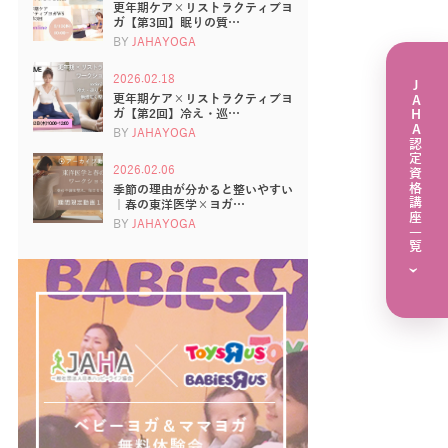
更年期ケア×リストラクティブヨ
ガ【第3回】眠りの質…
BY
JAHAYOGA
2026.02.18
JAHA認定資格講座一覧
更年期ケア×リストラクティブヨ
ガ【第2回】冷え・巡…
BY
JAHAYOGA
2026.02.06
季節の理由が分かると整いやすい
｜春の東洋医学×ヨガ…
BY
JAHAYOGA
›