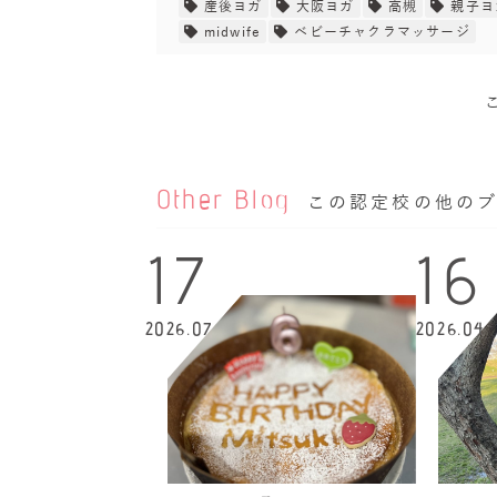
産後ヨガ
大阪ヨガ
高槻
親子ヨ
midwife
ベビーチャクラマッサージ
Other Blog
この認定校の他の
17
16
2026.07
2026.04