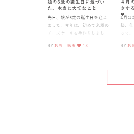
娘の6歳の誕生日に気づい
４月
た、本当に大切なこと
タす
❤︎
先日、娘が6歳の誕生日を迎え
4月は
ました。今年は、初めて米粉の
級、仕
チーズケーキを手作りしまし
って、
た。「お母さんが作ってくれた
と過ぎ
BY
杉原 織恵
18
BY
杉
ケーキ！」そう言って目を輝か
は特に
せ