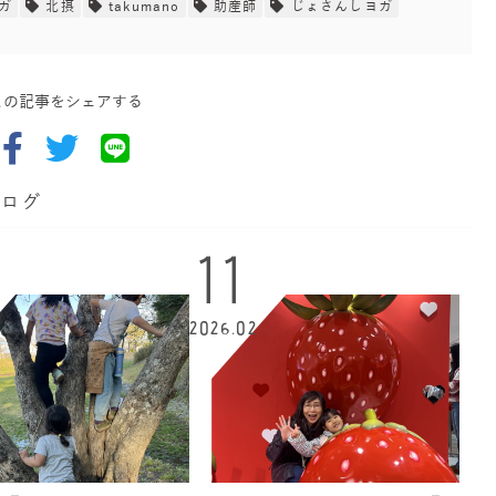
ガ
北摂
takumano
助産師
じょさんしヨガ
この記事をシェアする
ブログ
11
2026.02