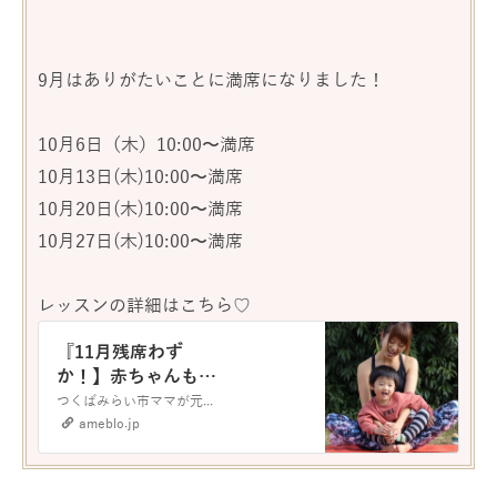
9月はありがたいことに満席になりました！
10月6日（木）10:00〜満席
10月13日(木)10:00〜満席
10月20日(木)10:00〜満席
10月27日(木)10:00〜満席
レッスンの詳細はこちら♡
『11月残席わず
か！】赤ちゃんも一
緒にママも元気でH
つくばみらい市ママが元気になるための♡ベビーヨガ＆ママヨガボディメイクヨガyogasalon hiyori なまい あゆみです。 妊娠が分かったときには 旦…
appyになれる♡ベ
ameblo.jp
ビママヨガ』