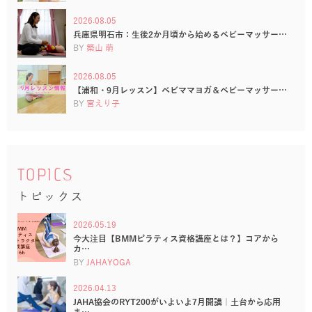
2026.08.05
兵庫県明石市：生後2か月頃から始めるベビーマッサー…
BY
築山 萌
2026.08.05
【浦和・9月レッスン】ベビママヨガ＆ベビーマッサー…
BY
宮えり子
TOPICS
トピックス
2026.05.19
今大注目【BMMピラティス資格講座とは？】コアから
カ…
BY
JAHAYOGA
2026.04.13
JAHA協会のRYT200がいよいよ7月開講｜土台から応用