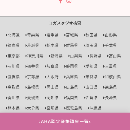
ヨガスタジオ検索
北海道
青森県
岩手県
宮城県
秋田県
山形県
福島県
茨城県
栃木県
群馬県
埼玉県
千葉県
東京都
神奈川県
新潟県
山梨県
長野県
富山県
石川県
福井県
岐阜県
静岡県
愛知県
三重県
滋賀県
京都府
大阪府
兵庫県
奈良県
和歌山県
鳥取県
島根県
岡山県
広島県
山口県
徳島県
香川県
愛媛県
高知県
福岡県
佐賀県
長崎県
熊本県
大分県
宮崎県
鹿児島県
沖縄県
›
copyright@JAHAnavi all right reserved.
JAHA認定資格講座一覧