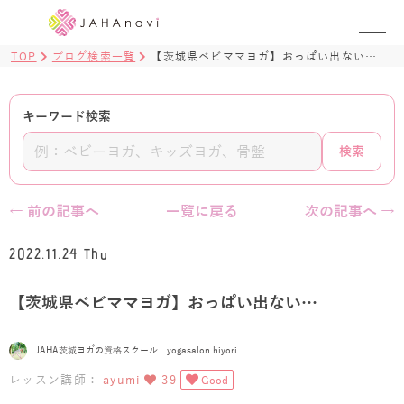
TOP
ブログ検索一覧
【茨城県ベビママヨガ】おっぱい出ない…
教室を探す
レッスンを探す
キーワード検索
検索
BLOG
›
ヨガ資格講座
← 前の記事へ
一覧に戻る
次の記事へ →
ログイン
2022.11.24 Thu
JAHAYOGA
【茨城県ベビママヨガ】おっぱい出ない…
JAHA茨城ヨガの資格スクール yogasalon hiyori
レッスン講師：
ayumi
39
Good