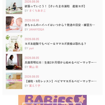
2026.08.06
欲張っていこう！【さいたま市浦和 産後ヨガ】
BY
きくちあきこ
2026.08.06
赤ちゃんのハイハイはいつから？発達の目安・練習方…
BY
JAHAYOGA
2026.08.05
ヨガ未経験でもベビー＆ママヨガ資格は取れる？
BY
yuri
2026.08.05
兵庫県明石市：生後2か月頃から始めるベビーマッサー…
BY
築山 萌
2026.08.05
【浦和・9月レッスン】ベビママヨガ＆ベビーマッサー…
BY
宮えり子