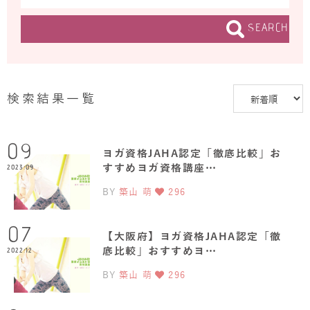
SEARCH
検索結果一覧
09
ヨガ資格JAHA認定「徹底比較」お
すすめヨガ資格講座…
2023.09
BY
築山 萌
296
07
【大阪府】ヨガ資格JAHA認定「徹
底比較」おすすめヨ…
2022.12
BY
築山 萌
296