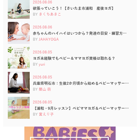
2026.08.06
欲張っていこう！【さいたま市浦和 産後ヨガ】
BY
きくちあきこ
2026.08.06
赤ちゃんのハイハイはいつから？発達の目安・練習方…
BY
JAHAYOGA
2026.08.05
ヨガ未経験でもベビー＆ママヨガ資格は取れる？
BY
yuri
2026.08.05
兵庫県明石市：生後2か月頃から始めるベビーマッサー…
BY
築山 萌
2026.08.05
【浦和・9月レッスン】ベビママヨガ＆ベビーマッサー…
BY
宮えり子