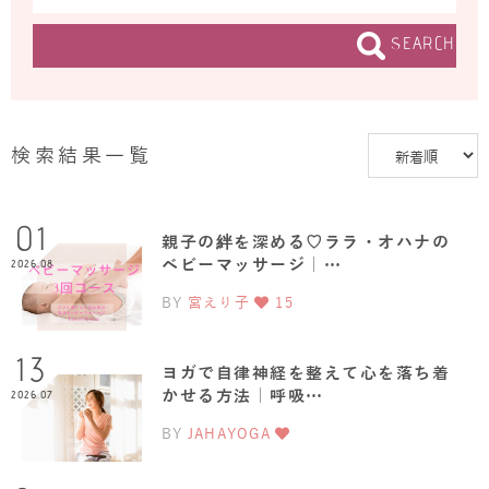
SEARCH
検索結果一覧
01
親子の絆を深める♡ララ・オハナの
ベビーマッサージ｜…
2026.08
BY
宮えり子
15
13
ヨガで自律神経を整えて心を落ち着
かせる方法｜呼吸…
2026.07
BY
JAHAYOGA