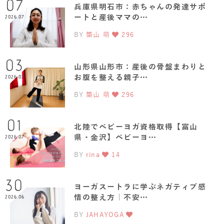
07
兵庫県明石市：赤ちゃんの発達サポ
ートと産後ママの…
2026.07
BY
築山 萌
296
03
山形県山形市：産後の骨盤まわりと
お腹を整える親子…
2026.07
BY
築山 萌
296
01
北陸でベビーヨガ資格取得【富山
県・金沢】ベビーヨ…
2026.07
BY
rina
14
30
ヨーガスートラに学ぶネガティブ感
情の整え方｜不安…
2026.06
BY
JAHAYOGA