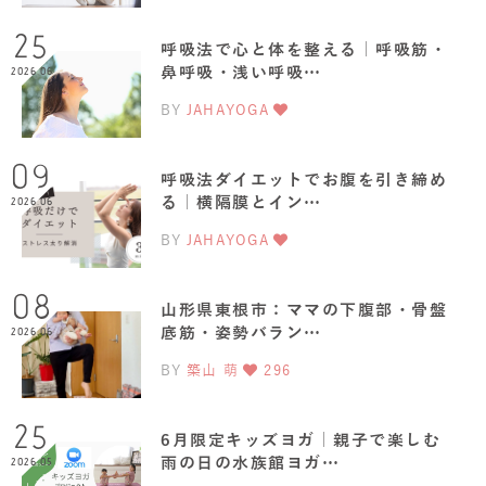
25
呼吸法で心と体を整える｜呼吸筋・
鼻呼吸・浅い呼吸…
2026.06
BY
JAHAYOGA
09
呼吸法ダイエットでお腹を引き締め
る｜横隔膜とイン…
2026.06
BY
JAHAYOGA
08
山形県東根市：ママの下腹部・骨盤
底筋・姿勢バラン…
2026.06
BY
築山 萌
296
25
6月限定キッズヨガ｜親子で楽しむ
雨の日の水族館ヨガ…
2026.05