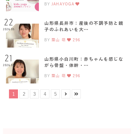
BY
JAHAYOGA
22
山形県長井市：産後の不調予防と親
子のふれあいを大…
2026.05
BY
築山 萌
296
21
山形県小白川町：赤ちゃんを感じな
がら骨盤・体幹・…
2026.05
BY
築山 萌
296
1
2
3
4
5