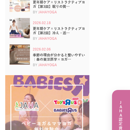
更年期ケア×リストラクティブヨ
ガ【第3回】眠りの質…
BY
JAHAYOGA
2026.02.18
更年期ケア×リストラクティブヨ
ガ【第2回】冷え・巡…
BY
JAHAYOGA
2026.02.06
季節の理由が分かると整いやすい
｜春の東洋医学×ヨガ…
BY
JAHAYOGA
JAHA認定資格講座一覧