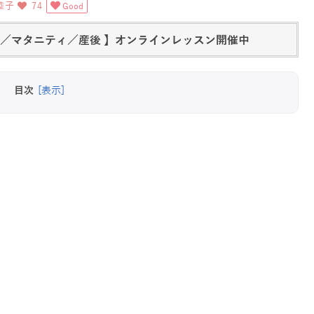
睦子
74
Good
活／マタニティ／産後 】オンラインレッスン開催中
目次
[表示]