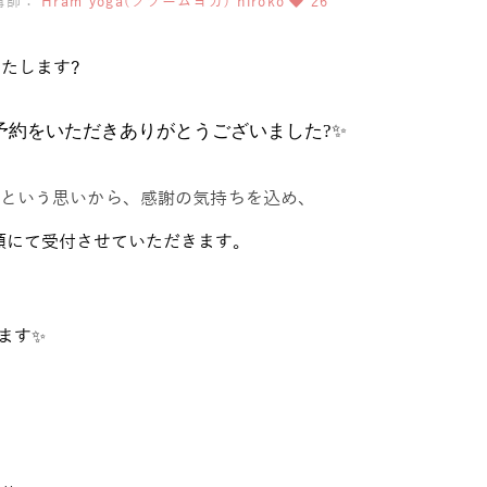
講師：
Hram yoga(フラームヨガ) hiroko
26
いたします?
予約をいただきありがとうございました?✨
という思いから、感謝の気持ちを込め、
額にて受付させていただきます。
います✨