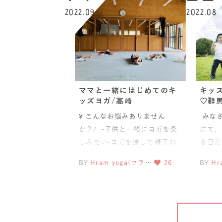
2022.09
2022.08
ママと一緒にはじめてのキ
キッ
ッズヨガ/高崎
♡群
\ こんなお悩みありません
みなさ
か？/ •子供と一緒にヨガを楽
にて、
しみたい•ヨガを通して親子の
る日常
スキンシップをとりたい•子育
ヨガを
BY
Hram yoga(フラ…
26
BY
Hr
て中で
ヨガ