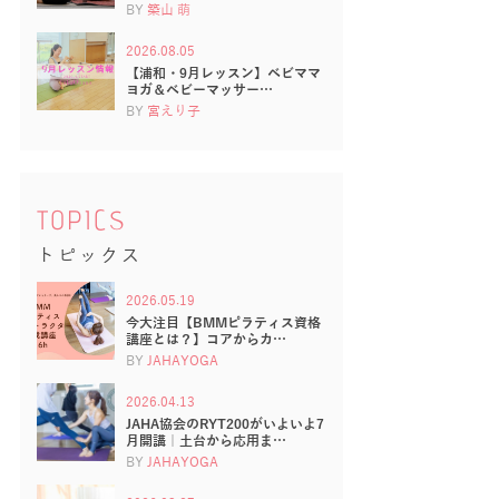
BY
築山 萌
2026.08.05
【浦和・9月レッスン】ベビママ
ヨガ＆ベビーマッサー…
BY
宮えり子
TOPICS
トピックス
2026.05.19
今大注目【BMMピラティス資格
講座とは？】コアからカ…
BY
JAHAYOGA
2026.04.13
JAHA協会のRYT200がいよいよ7
月開講｜土台から応用ま…
BY
JAHAYOGA