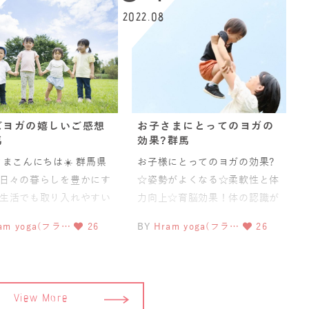
2022.08
ズヨガの嬉しいご感想
お子さまにとってのヨガの
馬
効果?群馬
まこんにちは☀️ 群馬県
お子様にとってのヨガの効果?
日々の暮らしを豊かにす
☆姿勢がよくなる☆柔軟性と体
生活でも取り入れやすい
力向上☆育脳効果！体の認識が
お伝えしているフラーム
高まる☆呼吸法が身につき心の
am yoga(フラ…
26
BY
Hram yoga(フラ…
26
コントロールにつながる☆集中
View More