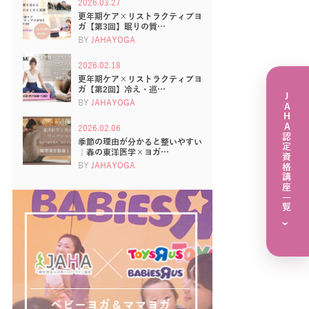
2026.03.27
更年期ケア×リストラクティブヨ
ガ【第3回】眠りの質…
BY
JAHAYOGA
2026.02.18
更年期ケア×リストラクティブヨ
ガ【第2回】冷え・巡…
JAHA認定資格講座一覧
BY
JAHAYOGA
2026.02.06
季節の理由が分かると整いやすい
｜春の東洋医学×ヨガ…
BY
JAHAYOGA
›