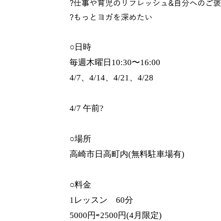
?仕事や育児のリフレッシュ&自分へのご
?もっとヨガを深めたい
○日時
毎週木曜日10:30〜16:00
4/7、4/14、4/21、4/28
4/7 午前?
○場所
高崎市日高町内(無料駐車場有)
○料金
1レッスン 60分
5000円⇨2500円(4月限定)