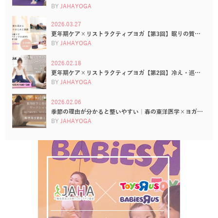
BY
JAHAYOGA
2026.03.27
更年期ケア×リストラクティブヨガ【第3回】眠りの質…
BY
JAHAYOGA
2026.02.18
更年期ケア×リストラクティブヨガ【第2回】冷え・巡…
BY
JAHAYOGA
2026.02.06
季節の理由が分かると整いやすい｜春の東洋医学×ヨガ…
BY
JAHAYOGA