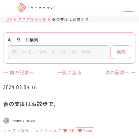
TOP
ブログ検索一覧
春の支度はお散歩で。
教室を探す
レッスンを探す
キーワード検索
検索
BLOG
›
ヨガ資格講座
← 前の記事へ
一覧に戻る
次の記事へ →
ログイン
2024.02.09 Fri
JAHAYOGA
春の支度はお散歩で。
mamma-ruyoga
レッスン講師：
かとうふみこ
60
Good