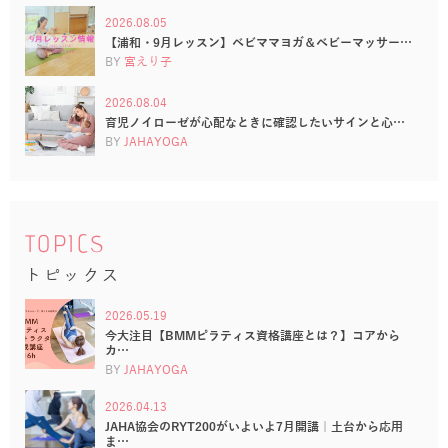
2026.08.05
【浦和・9月レッスン】ベビママヨガ＆ベビーマッサー…
BY
宮えり子
2026.08.04
育児ノイローゼが心配なときに確認したいサインと心…
BY
JAHAYOGA
TOPICS
トピックス
2026.05.19
今大注目【BMMピラティス資格講座とは？】コアから
カ…
BY
JAHAYOGA
2026.04.13
JAHA協会のRYT200がいよいよ7月開講｜土台から応用
ま…