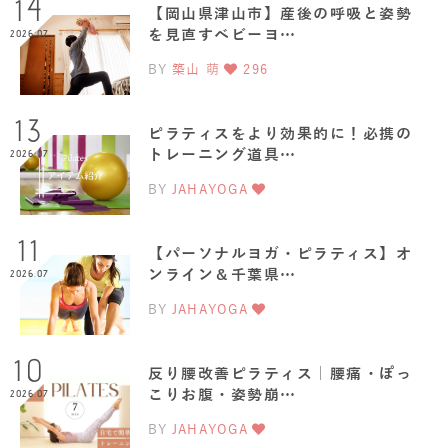
14
【岡山県津山市】産後の呼吸と姿勢
を見直すベビーヨ…
2026.07
BY
築山 萌
296
13
ピラティスをより効果的に！必携の
トレーニング道具…
2026.07
BY
JAHAYOGA
11
【パーソナルヨガ・ピラティス】オ
ンライン＆千葉県…
2026.07
BY
JAHAYOGA
10
反り腰改善ピラティス｜腰痛・ぽっ
こりお腹・姿勢崩…
2026.07
BY
JAHAYOGA