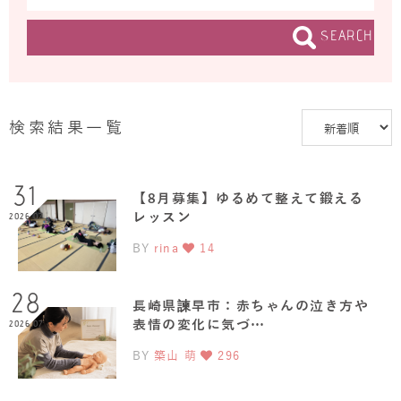
SEARCH
検索結果一覧
31
【8月募集】ゆるめて整えて鍛える
レッスン
2026.07
BY
rina
14
28
長崎県諫早市：赤ちゃんの泣き方や
表情の変化に気づ…
2026.07
BY
築山 萌
296