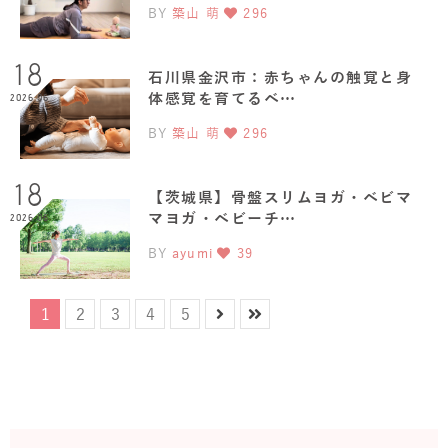
BY
築山 萌
296
18
石川県金沢市：赤ちゃんの触覚と身
体感覚を育てるベ…
2026.06
BY
築山 萌
296
18
【茨城県】骨盤スリムヨガ・ベビマ
マヨガ・ベビーチ…
2026.06
BY
ayumi
39
1
2
3
4
5