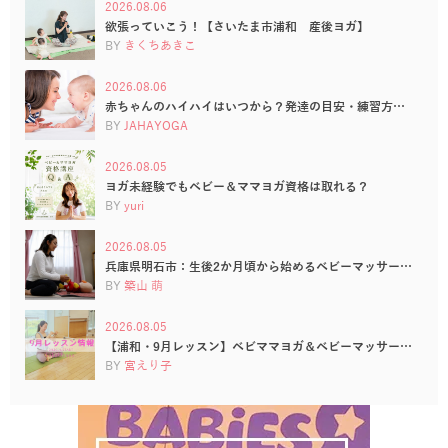
2026.08.06
欲張っていこう！【さいたま市浦和 産後ヨガ】
BY
きくちあきこ
2026.08.06
赤ちゃんのハイハイはいつから？発達の目安・練習方…
BY
JAHAYOGA
2026.08.05
ヨガ未経験でもベビー＆ママヨガ資格は取れる？
BY
yuri
2026.08.05
兵庫県明石市：生後2か月頃から始めるベビーマッサー…
BY
築山 萌
2026.08.05
【浦和・9月レッスン】ベビママヨガ＆ベビーマッサー…
BY
宮えり子