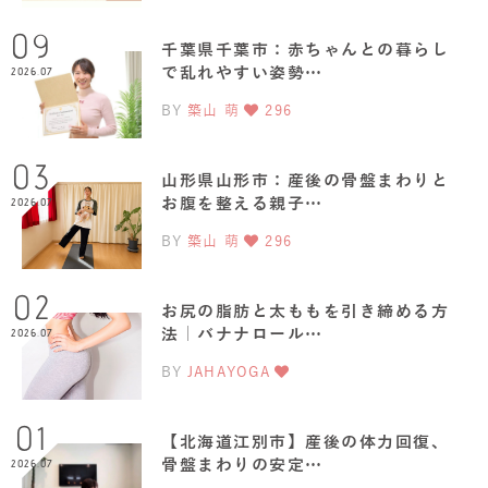
09
千葉県千葉市：赤ちゃんとの暮らし
で乱れやすい姿勢…
2026.07
BY
築山 萌
296
03
山形県山形市：産後の骨盤まわりと
お腹を整える親子…
2026.07
BY
築山 萌
296
02
お尻の脂肪と太ももを引き締める方
法｜バナナロール…
2026.07
BY
JAHAYOGA
01
【北海道江別市】産後の体力回復、
骨盤まわりの安定…
2026.07