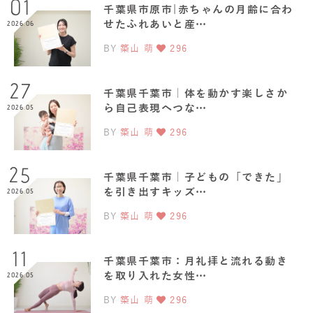
01
千葉県市原市|赤ちゃんの月齢に合わ
せたふれあいと産…
2026.06
BY
築山 萌
296
27
千葉県千葉市｜体を動かす楽しさか
ら自己表現へつな…
2026.05
BY
築山 萌
296
25
千葉県千葉市｜子どもの「できた」
を引き出すキッズ…
2026.05
BY
築山 萌
296
11
千葉県千葉市：月礼拝と流れる動き
を取り入れた女性…
2026.05
BY
築山 萌
296