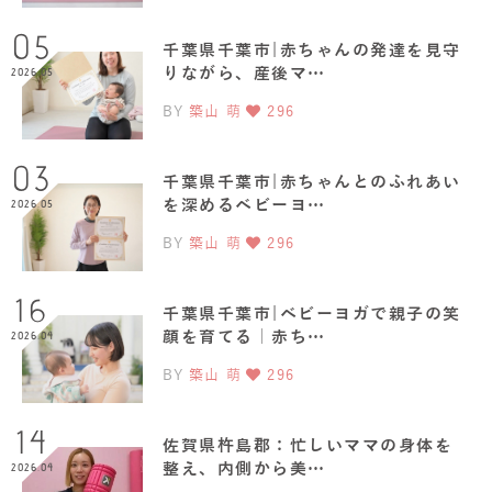
05
千葉県千葉市|赤ちゃんの発達を見守
りながら、産後マ…
2026.05
BY
築山 萌
296
03
千葉県千葉市|赤ちゃんとのふれあい
を深めるベビーヨ…
2026.05
BY
築山 萌
296
16
千葉県千葉市|ベビーヨガで親子の笑
顔を育てる｜赤ち…
2026.04
BY
築山 萌
296
14
佐賀県杵島郡：忙しいママの身体を
整え、内側から美…
2026.04