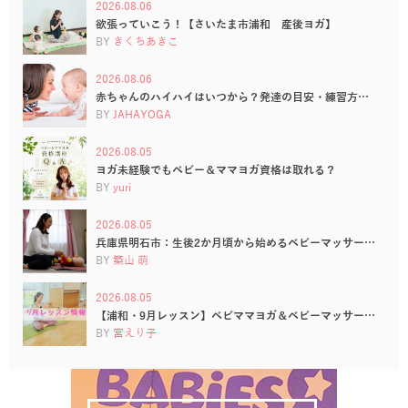
2026.08.06
欲張っていこう！【さいたま市浦和 産後ヨガ】
BY
きくちあきこ
2026.08.06
赤ちゃんのハイハイはいつから？発達の目安・練習方…
BY
JAHAYOGA
2026.08.05
ヨガ未経験でもベビー＆ママヨガ資格は取れる？
BY
yuri
2026.08.05
兵庫県明石市：生後2か月頃から始めるベビーマッサー…
BY
築山 萌
2026.08.05
【浦和・9月レッスン】ベビママヨガ＆ベビーマッサー…
BY
宮えり子