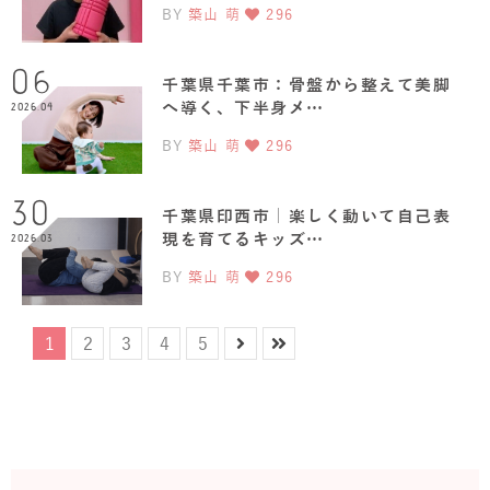
BY
築山 萌
296
06
千葉県千葉市：骨盤から整えて美脚
へ導く、下半身メ…
2026.04
BY
築山 萌
296
30
千葉県印西市｜楽しく動いて自己表
現を育てるキッズ…
2026.03
BY
築山 萌
296
1
2
3
4
5