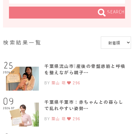
SEARCH
検索結果一覧
25
千葉県流山市|産後の骨盤底筋と呼吸
を整えながら親子…
2026.07
BY
築山 萌
296
09
千葉県千葉市：赤ちゃんとの暮らし
で乱れやすい姿勢…
2026.07
BY
築山 萌
296