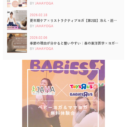
BY
JAHAYOGA
2026.02.18
更年期ケア×リストラクティブヨガ【第2回】冷え・巡…
BY
JAHAYOGA
2026.02.06
季節の理由が分かると整いやすい｜春の東洋医学×ヨガ…
BY
JAHAYOGA