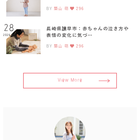
BY
築山 萌
296
28
長崎県諫早市：赤ちゃんの泣き方や
表情の変化に気づ…
2026.07
BY
築山 萌
296
View More