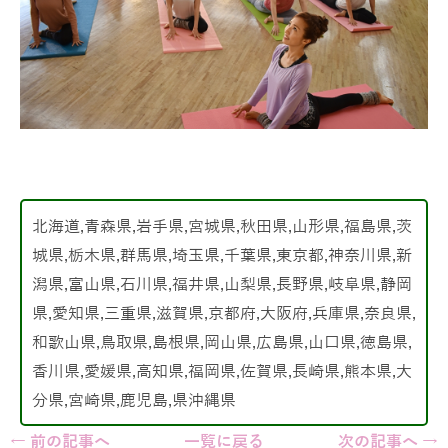
北海道,青森県,岩手県,宮城県,秋田県,山形県,福島県,茨
城県,栃木県,群馬県,埼玉県,千葉県,東京都,神奈川県,新
潟県,富山県,石川県,福井県,山梨県,長野県,岐阜県,静岡
県,愛知県,三重県,滋賀県,京都府,大阪府,兵庫県,奈良県,
和歌山県,鳥取県,島根県,岡山県,広島県,山口県,徳島県,
香川県,愛媛県,高知県,福岡県,佐賀県,長崎県,熊本県,大
分県,宮崎県,鹿児島,県沖縄県
← 前の記事へ
一覧に戻る
次の記事へ →