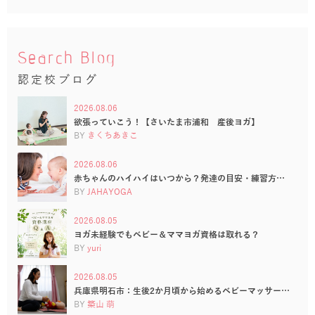
Search Blog
認定校ブログ
2026.08.06
欲張っていこう！【さいたま市浦和 産後ヨガ】
BY
きくちあきこ
2026.08.06
赤ちゃんのハイハイはいつから？発達の目安・練習方…
BY
JAHAYOGA
2026.08.05
ヨガ未経験でもベビー＆ママヨガ資格は取れる？
BY
yuri
2026.08.05
兵庫県明石市：生後2か月頃から始めるベビーマッサー…
BY
築山 萌