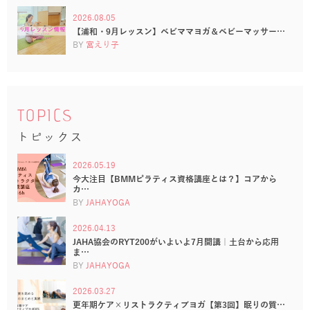
2026.08.05
【浦和・9月レッスン】ベビママヨガ＆ベビーマッサー…
BY
宮えり子
TOPICS
トピックス
2026.05.19
今大注目【BMMピラティス資格講座とは？】コアから
カ…
BY
JAHAYOGA
2026.04.13
JAHA協会のRYT200がいよいよ7月開講｜土台から応用
ま…
BY
JAHAYOGA
2026.03.27
更年期ケア×リストラクティブヨガ【第3回】眠りの質…