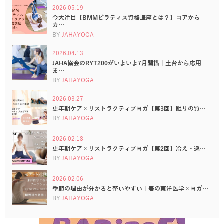
2026.05.19
今大注目【BMMピラティス資格講座とは？】コアから
カ…
BY
JAHAYOGA
2026.04.13
JAHA協会のRYT200がいよいよ7月開講｜土台から応用
ま…
BY
JAHAYOGA
2026.03.27
更年期ケア×リストラクティブヨガ【第3回】眠りの質…
BY
JAHAYOGA
2026.02.18
更年期ケア×リストラクティブヨガ【第2回】冷え・巡…
BY
JAHAYOGA
2026.02.06
季節の理由が分かると整いやすい｜春の東洋医学×ヨガ…
BY
JAHAYOGA