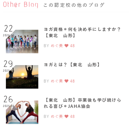
Other Blog
この認定校の他のブログ
22
ヨガ資格＊何を決め手にしますか？
【東北 山形】
2026.05
BY
めぐ美
48
29
ヨガとは？【東北 山形】
2025.06
BY
めぐ美
48
26
【東北 山形】卒業後も学び続けら
れる喜び＊JAHA協会
2025.03
BY
めぐ美
48