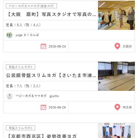
ベビーヨガ＆ママヨガ(産後ヨガ)
【大阪 扇町】写真スタジオで写真のプレゼント付き…
定員：5人 (残：4人)
yoga さくらんぼ
2026-08-24
大阪府
骨盤スリムヨガ®
公民館骨盤スリムヨガ【さいたま市浦和 産後ヨガ】
定員：7人 (残：2人)
ベビーヨガ＆ママヨガ gyutto
2026-08-26
埼玉県
骨盤スリムヨガ®
【京都市西京区】姿勢改善ヨガ