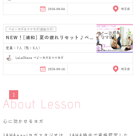
2026-09-04
埼玉県
ベビーヨガ＆ママヨガ(産後ヨガ)
NEW！[浦和] 夏の疲れリセット♪ベビーヨガ＆ママヨガ…
定員：7人 (残：5人)
LaLaOhana ベビーヨガ＆ママヨガ
2026-09-16
埼玉県
1
About Lesson
心に効かせるヨガ
JAHAnaviヨガスタジオは、JAHA協会で資格認定した