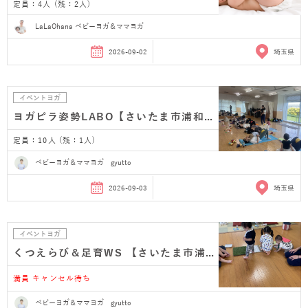
定員：4人 (残：2人)
LaLaOhana ベビーヨガ＆ママヨガ
2026-09-02
埼玉県
イベントヨガ
ヨガピラ姿勢LABO【さいたま市浦和産後ヨガ】
定員：10人 (残：1人)
ベビーヨガ＆ママヨガ gyutto
2026-09-03
埼玉県
イベントヨガ
くつえらび＆足育WS 【さいたま市浦和】
満員 キャンセル待ち
ベビーヨガ＆ママヨガ gyutto