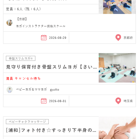
定員：6人 (残：6人)
【京都】
ヨガインストラクター資格スクール
2026-08-29
京都府
骨盤スリムヨガ®
見守り保育付き骨盤スリムヨガ【さいたま市浦和 産…
満員 キャンセル待ち
ベビーヨガ＆ママヨガ gyutto
2026-08-31
埼玉県
ベビーチャクラマッサージ
[浦和]フォト付き☆すっきり下半身のベビーマッサージ…