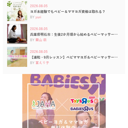
2026.08.05
ヨガ未経験でもベビー＆ママヨガ資格は取れる？
BY
yuri
2026.08.05
兵庫県明石市：生後2か月頃から始めるベビーマッサー…
BY
築山 萌
2026.08.05
【浦和・9月レッスン】ベビママヨガ＆ベビーマッサー…
BY
宮えり子