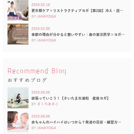
2026.02.18
更年期ケア×リストラクティブヨガ【第2回】冷え・巡…
BY
JAHAYOGA
2026.02.06
季節の理由が分かると整いやすい｜春の東洋医学×ヨガ…
BY
JAHAYOGA
Recommend Blog
おすすめブログ
2026.08.06
欲張っていこう！【さいたま市浦和 産後ヨガ】
BY
きくちあきこ
2026.08.06
赤ちゃんのハイハイはいつから？発達の目安・練習方…
BY
JAHAYOGA