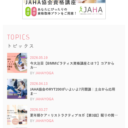
TOPICS
トピックス
2026.05.19
今大注目【BMMピラティス資格講座とは？】コアから
カ…
BY
JAHAYOGA
2026.04.13
JAHA協会のRYT200がいよいよ7月開講｜土台から応用
ま…
BY
JAHAYOGA
2026.03.27
更年期ケア×リストラクティブヨガ【第3回】眠りの質…
BY
JAHAYOGA