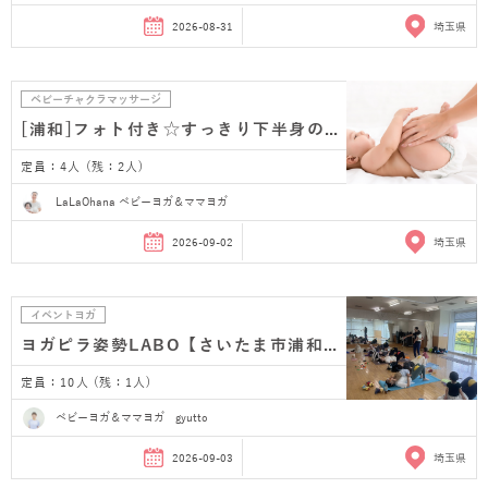
2026-08-31
埼玉県
ベビーチャクラマッサージ
[浦和]フォト付き☆すっきり下半身のベビーマッサージ…
定員：4人 (残：2人)
LaLaOhana ベビーヨガ＆ママヨガ
2026-09-02
埼玉県
イベントヨガ
ヨガピラ姿勢LABO【さいたま市浦和産後ヨガ】
定員：10人 (残：1人)
ベビーヨガ＆ママヨガ gyutto
2026-09-03
埼玉県