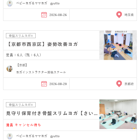
ベビーヨガ＆ママヨガ gyutto
2026-08-26
埼玉県
骨盤スリムヨガ®
【京都市西京区】姿勢改善ヨガ
定員：6人 (残：6人)
【京都】
ヨガインストラクター資格スクール
2026-08-29
京都府
骨盤スリムヨガ®
見守り保育付き骨盤スリムヨガ【さいたま市浦和 産…
満員 キャンセル待ち
ベビーヨガ＆ママヨガ gyutto