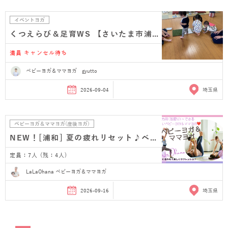
イベントヨガ
くつえらび＆足育WS 【さいたま市浦和】
満員 キャンセル待ち
ベビーヨガ＆ママヨガ gyutto
2026-09-04
埼玉県
ベビーヨガ＆ママヨガ(産後ヨガ)
NEW！[浦和] 夏の疲れリセット♪ベビーヨガ＆ママヨガ…
定員：7人 (残：4人)
LaLaOhana ベビーヨガ＆ママヨガ
2026-09-16
埼玉県