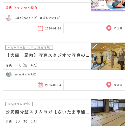
満員 キャンセル待ち
LaLaOhana ベビーヨガ＆ママヨガ
2026-08-19
埼玉県
ベビーヨガ＆ママヨガ(産後ヨガ)
【大阪 扇町】写真スタジオで写真のプレゼント付き…
定員：5人 (残：4人)
yoga さくらんぼ
2026-08-24
大阪府
骨盤スリムヨガ®
公民館骨盤スリムヨガ【さいたま市浦和 産後ヨガ】
定員：7人 (残：2人)