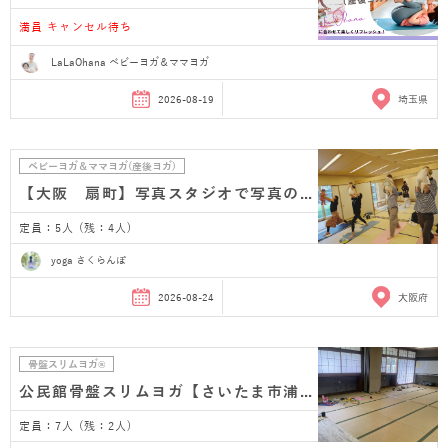
満員 キャンセル待ち
LaLaOhana ベビーヨガ＆ママヨガ
2026-08-19
埼玉県
ベビーヨガ＆ママヨガ(産後ヨガ)
【大阪 扇町】写真スタジオで写真のプレゼント付き…
定員：5人 (残：4人)
yoga さくらんぼ
2026-08-24
大阪府
骨盤スリムヨガ®
公民館骨盤スリムヨガ【さいたま市浦和 産後ヨガ】
定員：7人 (残：2人)