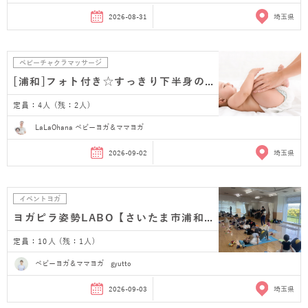
2026-08-31
埼玉県
ベビーチャクラマッサージ
[浦和]フォト付き☆すっきり下半身のベビーマッサージ…
定員：4人 (残：2人)
LaLaOhana ベビーヨガ＆ママヨガ
2026-09-02
埼玉県
イベントヨガ
ヨガピラ姿勢LABO【さいたま市浦和産後ヨガ】
定員：10人 (残：1人)
ベビーヨガ＆ママヨガ gyutto
2026-09-03
埼玉県