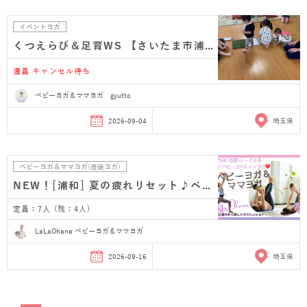
イベントヨガ
くつえらび＆足育WS 【さいたま市浦和】
満員 キャンセル待ち
ベビーヨガ＆ママヨガ gyutto
2026-09-04
埼玉県
ベビーヨガ＆ママヨガ(産後ヨガ)
NEW！[浦和] 夏の疲れリセット♪ベビーヨガ＆ママヨガ…
定員：7人 (残：4人)
LaLaOhana ベビーヨガ＆ママヨガ
2026-09-16
埼玉県