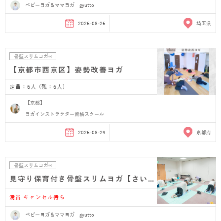
ベビーヨガ＆ママヨガ gyutto
2026-08-26
埼玉県
骨盤スリムヨガ®
【京都市西京区】姿勢改善ヨガ
定員：6人 (残：6人)
【京都】
ヨガインストラクター資格スクール
2026-08-29
京都府
骨盤スリムヨガ®
見守り保育付き骨盤スリムヨガ【さいたま市浦和 産…
満員 キャンセル待ち
ベビーヨガ＆ママヨガ gyutto