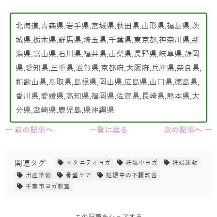
北海道,青森県,岩手県,宮城県,秋田県,山形県,福島県,茨
城県,栃木県,群馬県,埼玉県,千葉県,東京都,神奈川県,新
潟県,富山県,石川県,福井県,山梨県,長野県,岐阜県,静岡
県,愛知県,三重県,滋賀県,京都府,大阪府,兵庫県,奈良県,
和歌山県,鳥取県,島根県,岡山県,広島県,山口県,徳島県,
香川県,愛媛県,高知県,福岡県,佐賀県,長崎県,熊本県,大
分県,宮崎県,鹿児島,県沖縄県
← 前の記事へ
一覧に戻る
次の記事へ →
関連タグ
マタニティヨガ
妊娠中ヨガ
妊婦運動
出産準備
骨盤ケア
妊娠中の不調改善
千葉市ヨガ教室
この記事をシェアする