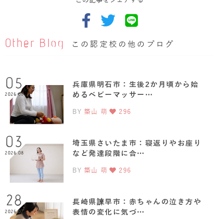
Other Blog
この認定校の他のブログ
05
兵庫県明石市：生後2か月頃から始
めるベビーマッサー…
2026.08
BY
築山 萌
296
03
埼玉県さいたま市：寝返りやお座り
など発達段階に合…
2026.08
BY
築山 萌
296
28
長崎県諫早市：赤ちゃんの泣き方や
表情の変化に気づ…
2026.07