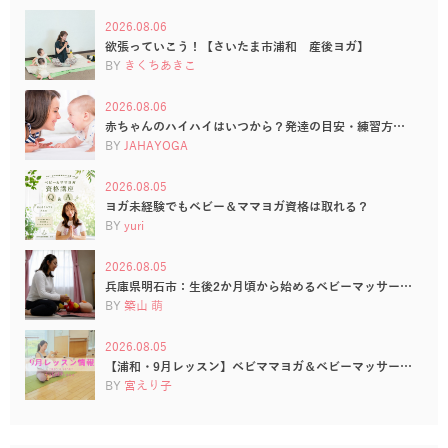
2026.08.06
欲張っていこう！【さいたま市浦和 産後ヨガ】
BY
きくちあきこ
2026.08.06
赤ちゃんのハイハイはいつから？発達の目安・練習方…
BY
JAHAYOGA
2026.08.05
ヨガ未経験でもベビー＆ママヨガ資格は取れる？
BY
yuri
2026.08.05
兵庫県明石市：生後2か月頃から始めるベビーマッサー…
BY
築山 萌
2026.08.05
【浦和・9月レッスン】ベビママヨガ＆ベビーマッサー…
BY
宮えり子