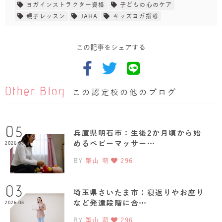
ヨガインストラクター資格
子どもの心のケア
親子レッスン
JAHA
キッズヨガ指導
この記事をシェアする
Other Blog
この認定校の他のブログ
05
兵庫県明石市：生後2か月頃から始
めるベビーマッサー…
2026.08
BY
築山 萌
296
03
埼玉県さいたま市：寝返りやお座り
など発達段階に合…
2026.08
BY
築山 萌
296