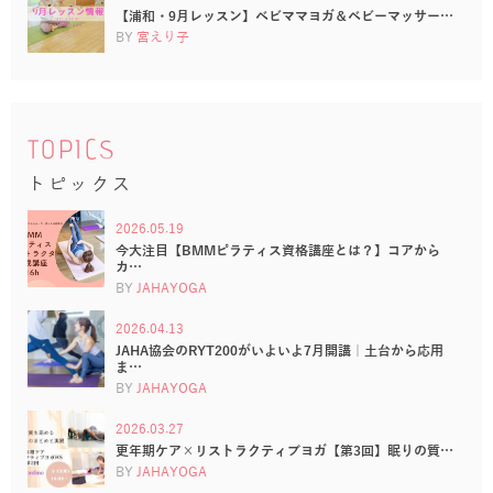
【浦和・9月レッスン】ベビママヨガ＆ベビーマッサー…
BY
宮えり子
TOPICS
トピックス
2026.05.19
今大注目【BMMピラティス資格講座とは？】コアから
カ…
BY
JAHAYOGA
2026.04.13
JAHA協会のRYT200がいよいよ7月開講｜土台から応用
ま…
BY
JAHAYOGA
2026.03.27
更年期ケア×リストラクティブヨガ【第3回】眠りの質…
BY
JAHAYOGA