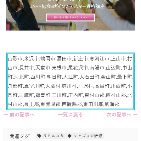
山形市,米沢市,鶴岡市,酒田市,新庄市,寒河江市,上山市,村
山市,長井市,天童市,東根市,尾花沢市,南陽市,山辺町,中山
町,河北町,西川町,朝日町,大江町,大石田町,金山町,最上町,
舟形町,真室川町,大蔵村,鮭川村,戸沢村,高畠町,川西町,小
国町,白鷹町,飯豊町,三川町,庄内町,東村山郡,西村山郡,北
村山郡,最上郡,東置賜郡,西置賜郡,東田川郡,飽海郡
← 前の記事へ
一覧に戻る
次の記事へ →
関連タグ
リトルヨガ
キッズヨガ研修